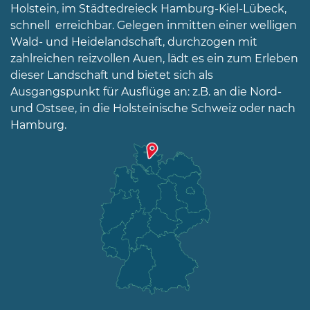
Holstein, im Städtedreieck Hamburg-Kiel-Lübeck,
04192-
506-
schnell erreichbar. Gelegen inmitten einer welligen
0
Wald- und Heidelandschaft, durchzogen mit
zahlreichen reizvollen Auen, lädt es ein zum Erleben
zentrale@badbramstedt.de
Mo,
dieser Landschaft und bietet sich als
Di,
Ausgangspunkt für Ausflüge an: z.B. an die Nord-
Fr
und Ostsee, in die Holsteinische Schweiz oder nach
08
Hamburg.
-
12
Uhr
Do