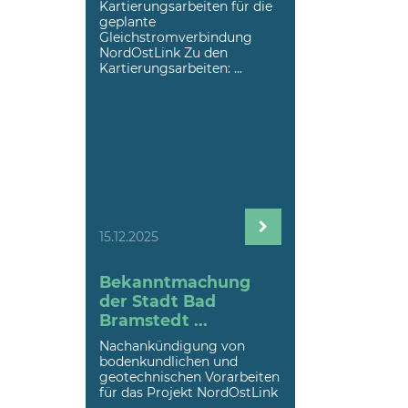
Kartierungsarbeiten für die
geplante
Gleichstromverbindung
NordOstLink Zu den
Kartierungsarbeiten: ...
15.12.2025
Bekanntmachung
der Stadt Bad
Bramstedt ...
Nachankündigung von
bodenkundlichen und
geotechnischen Vorarbeiten
für das Projekt NordOstLink
...