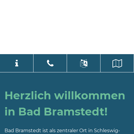
Stadtverwaltung
language
Select Language
▼
Bad
Herzlich willkommen
Bramstedt
Bleeck 15-
in Bad Bramstedt!
19
24576 Bad
Bramstedt
Bad Bramstedt ist als zentraler Ort in Schleswig-