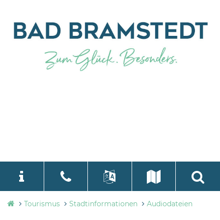
Tourismusbüro
Tourismus
Stadtinformationen
Audiodateien
language
Select Language
▼
Bad