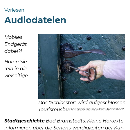
Bramstedt
Vorlesen
Bleeck 15-
Audiodateien
19
24576 Bad
Bramstedt
Mobiles
Endgerät
http://www.bad-
dabei?!
bramstedt.de
Hören Sie
rein in die
vielseitige
Das "Schlosstor" wird aufgeschlossen
Tourismusbüro Bad Bramstedt
Tourismusbüro Bad Bramstedt
Stadtgeschichte
Bad Bramstedts. Kleine Hörtexte
informieren über die Sehens-würdigkeiten der Kur-