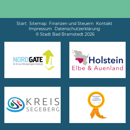
Start
Sitemap
Finanzen und Steuern
Kontakt
Impressum
Datenschutzerklärung
© Stadt Bad Bramstedt 2026