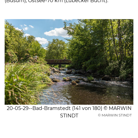
(Büsum), Ostsee-70 km (Lübecker Bucht).
20-05-29--Bad-Bramstedt (141 von 180) © MARWIN
STINDT
© MARWIN STINDT