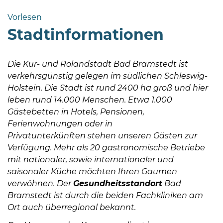
Bramstedt
Vorlesen
Bleeck 15-
Stadtinformationen
19
24576 Bad
Bramstedt
Die Kur- und Rolandstadt Bad Bramstedt ist
verkehrsgünstig gelegen im südlichen Schleswig-
http://www.bad-
Holstein. Die Stadt ist rund 2400 ha groß und hier
bramstedt.de
leben rund 14.000 Menschen. Etwa 1.000
Gästebetten in Hotels, Pensionen,
Ferienwohnungen oder in
Privatunterkünften stehen unseren Gästen zur
Verfügung. Mehr als 20 gastronomische Betriebe
mit nationaler, sowie internationaler und
saisonaler Küche möchten Ihren Gaumen
verwöhnen. Der
Gesundheitsstandort
Bad
Bramstedt ist durch die beiden Fachkliniken am
Ort auch überregional bekannt.