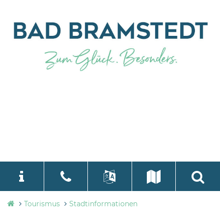
Tourismusbüro
Tourismus
Stadtinformationen
language
Select Language
▼
Bad