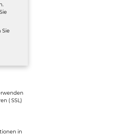
n.
Sie
 Sie
verwenden
en ( SSL)
tionen in