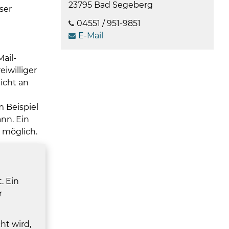
08
23795 Bad Segeberg
ser
-
04551 / 951-9851
12
E-Mail
Uhr
und
ail-
14
eiwilliger
-
icht an
18
Uhr
m Beispiel
sowie
nn. Ein
außerh
t möglich.
der
Öffnun
nach
Verein
. Ein
r
ht wird,