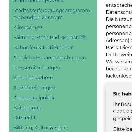
Stadtmarkenprozess
entspreche
Städtebauförderungsprogramm
Datenschut
"Lebendige Zentren"
Die Nutzun
personenbe
Klimaschutz
personenbe
Fairtrade Stadt Bad Bramstedt
Adressen) e
Basis. Die
Behörden & Institutionen
Dritte wei
Amtliche Bekanntmachungen
Wir weisen
Pressemitteilungen
bei der Ko
lückenloser
Stellenangebote
Ausschreibungen
Sie hab
Kommunalpolitik
Ihr Besu
Beflaggung
Cookie 
Ortsrecht
gespeic
Bildung, Kultur & Sport
Bitte b