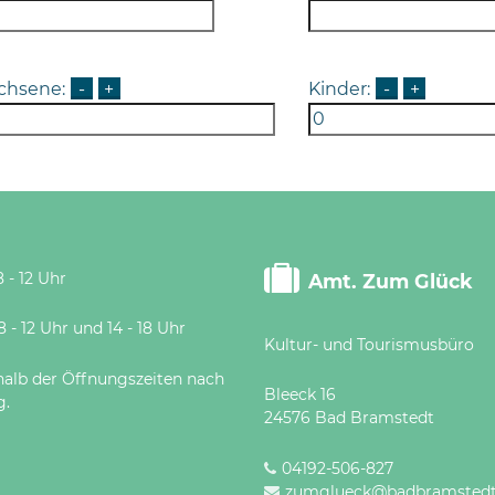
chsene:
-
+
Kinder:
-
+
 - 12 Uhr
Amt. Zum Glück
 Uhr und 14 - 18 Uhr
Kultur- und Tourismusbüro
halb der Öffnungszeiten nach
Bleeck 16
g.
24576 Bad Bramstedt
04192-506-827
zumglueck@badbramstedt