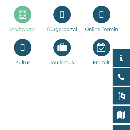
Stadtportal
Bürgerportal
Online-Termin
Aktuell
Kultur
Tourismus
Freizeit
Stad
Bad
Bram
lan
Select
Bleeck 
19
Stadtp
24576 
Bramst