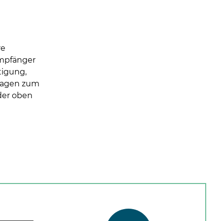
re
mpfänger
tigung,
Fragen zum
der oben