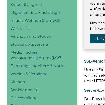
wenn Si
Kinder & Jugend
Außerde
Migration und Flüchtlinge
einen a
Bauen, Wohnen & Umwelt
Um das 
Wirtschaft
bitte au
Finanzen und Steuern
Einv
Stadtentwässerung
Medizinisches
Versorgungszentrum (MVZ)
SSL-Versc
Beratungsangebote & Notruf
Um die Sic
Vereine & Verbände
wir nach a
über HTTPS
Kirchen
Seniorenbeirat
Server-Log
Gleichstellung
Der Provid
so genannt