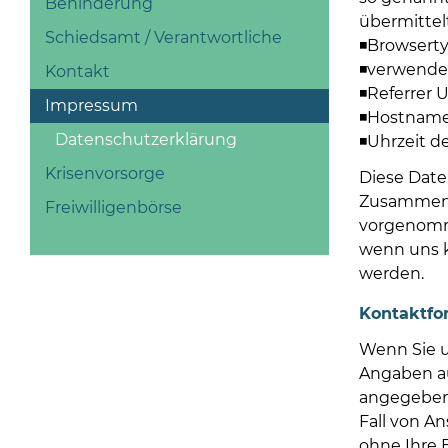
Behinderung
übermittelt
Schiedsamt / Verantwortliche
◾Browserty
◾verwende
Kontakt
◾Referrer 
Impressum
◾Hostname
Datenschutzerklärung
◾Uhrzeit d
Krisenvorsorge
Diese Date
Zusammenfü
Freiwilligenbörse
vorgenomme
wenn uns k
werden.
Kontaktfo
Wenn Sie u
Angaben au
angegebene
Fall von A
ohne Ihre E