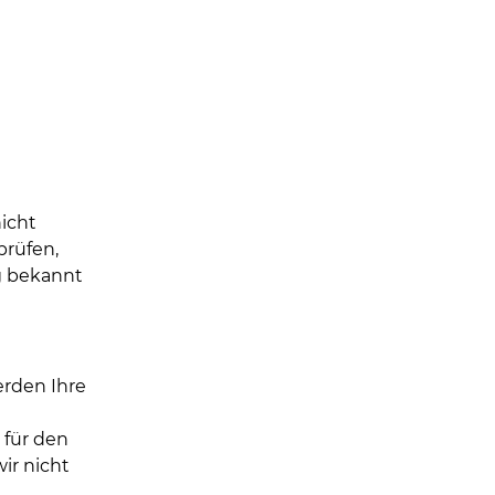
icht
prüfen,
g bekannt
rden Ihre
für den
ir nicht