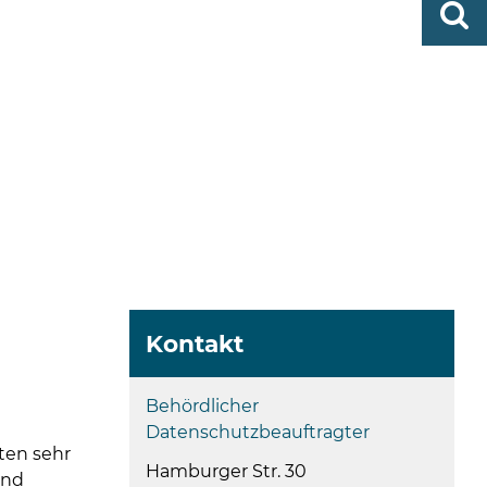
0419
finden
506-
0
zent
Mo,
Di,
Fr
08
-
12
Uhr
Do
Kontakt
Behördlicher
Datenschutzbeauftragter
ten sehr
Hamburger Str. 30
und