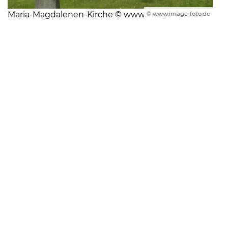
Maria-Magdalenen-Kirche © www.image-foto.de
© www.image-foto.de