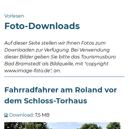
Bramstedt
Bleeck 15-
Vorlesen
19
Foto-Downloads
24576 Bad
Bramstedt
Auf dieser Seite stellen wir Ihnen Fotos zum
http://www.bad-
Downloaden zur Verfügung. Bei Verwendung
bramstedt.de
dieser Bilder geben Sie bitte das Tourismusbüro
Bad Bramstedt als Bildquelle, mit "copyright
www.image-foto.de", an.
Fahrradfahrer am Roland vor
dem Schloss-Torhaus
Download
: 7,5 MB