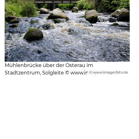
Mühlenbrücke über der Osterau im
Stadtzentrum, Solgleite © www.image-foto.de
© www.image-foto.de