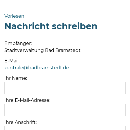
Bramstedt
Bleeck 15-
Vorlesen
19
Nachricht schreiben
24576 Bad
Bramstedt
Empfänger:
http://www.bad-
Stadtverwaltung Bad Bramstedt
bramstedt.de
E-Mail:
zentrale@badbramstedt.de
Ihr Name:
Ihre E-Mail-Adresse:
Ihre Anschrift: