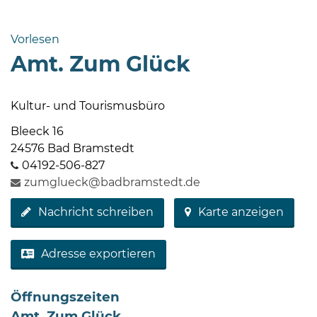
Bramstedt
Bleeck 15-
Vorlesen
19
Amt. Zum Glück
24576 Bad
Bramstedt
Kultur- und Tourismusbüro
http://www.bad-
bramstedt.de
Bleeck 16
24576 Bad Bramstedt
04192-506-827
zumglueck@badbramstedt.de
Nachricht schreiben
Karte anzeigen
Adresse exportieren
Öffnungszeiten
Amt. Zum Glück