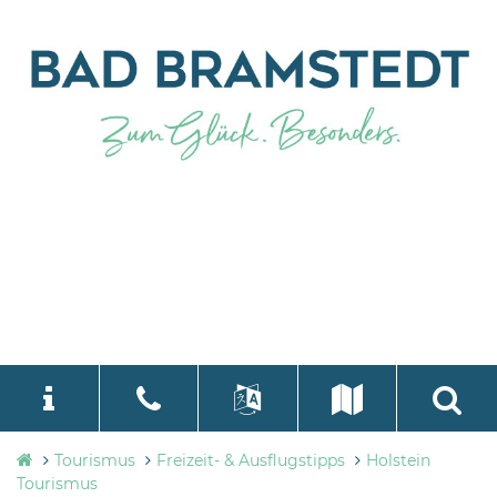
Tourismusbüro
Tourismus
Freizeit- & Ausflugstipps
Holstein
language
Select Language
▼
Bad
Tourismus