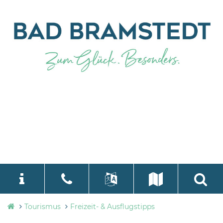
Tourismusbüro
Tourismus
Freizeit- & Ausflugstipps
language
Select Language
▼
Bad