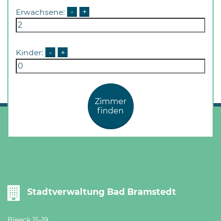
Erwachsene:
-
+
Kinder:
-
+
Zimmer
finden
Stadtverwaltung Bad Bramstedt
Bleeck 15-19