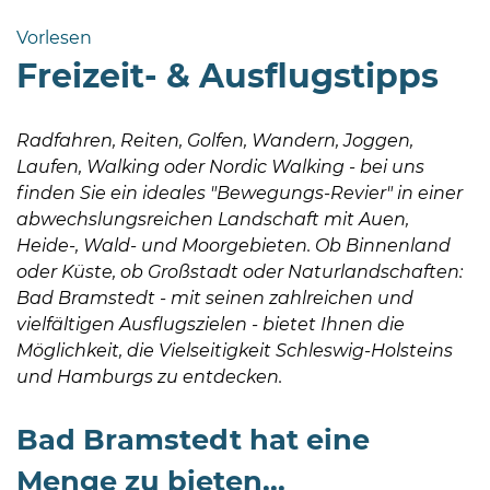
Bramstedt
Vorlesen
Bleeck 15-
Freizeit- & Ausflugstipps
19
24576 Bad
Bramstedt
Radfahren, Reiten, Golfen, Wandern, Joggen,
Laufen, Walking oder Nordic Walking - bei uns
http://www.bad-
finden Sie ein ideales "Bewegungs-Revier" in einer
bramstedt.de
abwechslungsreichen Landschaft mit Auen,
Heide-, Wald- und Moorgebieten. Ob Binnenland
oder Küste, ob Großstadt oder Naturlandschaften:
Bad Bramstedt - mit seinen zahlreichen und
vielfältigen Ausflugszielen - bietet Ihnen die
Möglichkeit, die Vielseitigkeit Schleswig-Holsteins
und Hamburgs zu entdecken.
Bad Bramstedt hat eine
Menge zu bieten...