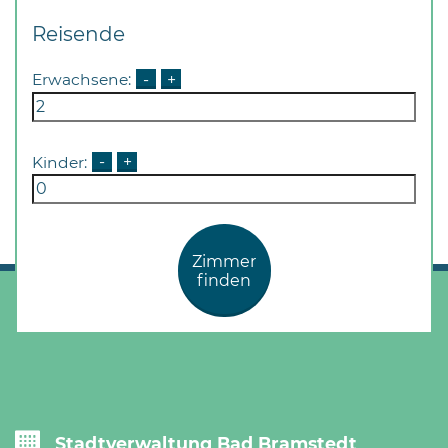
Reisende
Erwachsene:
-
+
Kinder:
-
+
Zimmer
finden
Stadtverwaltung Bad Bramstedt