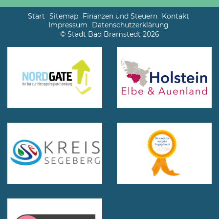
Start
Sitemap
Finanzen und Steuern
Kontakt
Impressum
Datenschutzerklärung
© Stadt Bad Bramstedt 2026