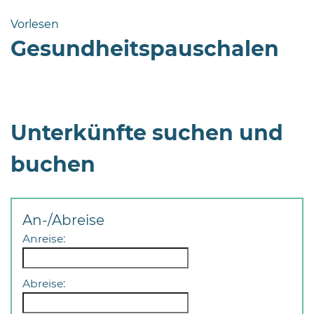
Bramstedt
Vorlesen
Bleeck 15-
Gesundheitspauschalen
19
24576 Bad
Bramstedt
http://www.bad-
Unterkünfte suchen und
bramstedt.de
buchen
An-/Abreise
Anreise:
Abreise: