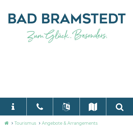
Tourismusbüro
Tourismus
Angebote & Arrangements
language
Select Language
▼
Bad