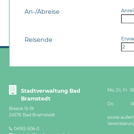
Anrei
An-/Abreise
Erwa
Reisende
Mo, Di, Fr 08
Stadtverwaltung Bad
Bramstedt
Do 08 - 12
Bleeck 15-19
24576 Bad Bramstedt
sowie außer
Vereinbarun
04192-506-0