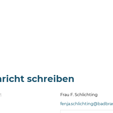
richt schreiben
:
Frau F. Schlichting
fenja.schlichting@badbr