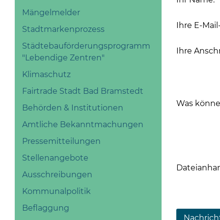
Mängelmelder
Ihre E-Mail
Stadtmarkenprozess
Städtebauförderungsprogramm
Ihre Anschri
"Lebendige Zentren"
Klimaschutz
Fairtrade Stadt Bad Bramstedt
Was können
Behörden & Institutionen
Amtliche Bekanntmachungen
Pressemitteilungen
Stellenangebote
Dateianha
Ausschreibungen
Kommunalpolitik
Beflaggung