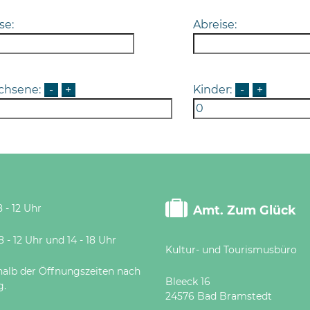
se:
Abreise:
chsene:
-
+
Kinder:
-
+
 - 12 Uhr
Amt. Zum Glück
 Uhr und 14 - 18 Uhr
Kultur- und Tourismusbüro
halb der Öffnungszeiten nach
Bleeck 16
g.
24576 Bad Bramstedt