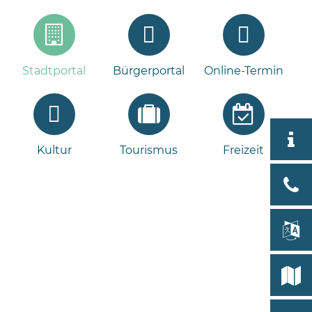
Stadtportal
Bürgerportal
Online-Termin
Aktuell
Kultur
Tourismus
Freizeit
Stad
Bad
Bram
lan
Select
Bleeck 
19
Stadtp
24576 
Bramst