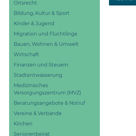
Ortsrecht
Bildung, Kultur & Sport
Kinder & Jugend
Migration und Flüchtlinge
Bauen, Wohnen & Umwelt
Wirtschaft
Finanzen und Steuern
Stadtentwässerung
Medizinisches
Versorgungszentrum (MVZ)
Beratungsangebote & Notruf
Vereine & Verbände
Kirchen
Seniorenbeirat