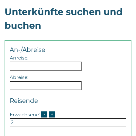
Öffnungszeiten
Unterkünfte suchen und
nach
Vereinbarung.
buchen
An-/Abreise
Anreise:
Abreise:
Reisende
Erwachsene:
-
+