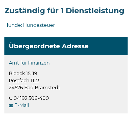
Zuständig für 1 Dienstleistung
Hunde: Hundesteuer
Übergeordnete Adresse
08
-
12
Amt für Finanzen
Uhr
Bleeck 15-19
und
Postfach 1123
14
24576 Bad Bramstedt
-
18
04192 506-400
Uhr
E-Mail
sowie
außerhalb
der