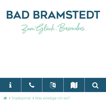
Stadtverwaltung
Stadtportal
Was erledige ich wo?
language
Select Language
▼
Bad