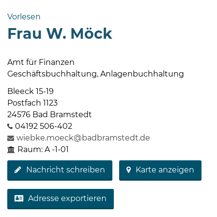
Bramstedt
Vorlesen
Bleeck 15-
Frau W. Möck
19
24576 Bad
Bramstedt
Amt für Finanzen
Geschäftsbuchhaltung, Anlagenbuchhaltung
04192-
506-
Bleeck 15-19
0
Postfach 1123
zentrale@badbramstedt.de
24576 Bad Bramstedt
Mo,
04192 506-402
Di,
wiebke.moeck@badbramstedt.de
Fr
Raum: A -1-01
08
Nachricht schreiben
Karte anzeigen
-
12
Uhr
Adresse exportieren
Do