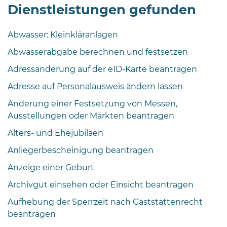
Dienstleistungen gefunden
Abwasser: Kleinkläranlagen
Abwasserabgabe berechnen und festsetzen
Adressänderung auf der eID-Karte beantragen
08
Adresse auf Personalausweis ändern lassen
-
Änderung einer Festsetzung von Messen,
12
Ausstellungen oder Märkten beantragen
Uhr
und
Alters- und Ehejubiläen
14
Anliegerbescheinigung beantragen
-
18
Anzeige einer Geburt
Uhr
Archivgut einsehen oder Einsicht beantragen
sowie
Aufhebung der Sperrzeit nach Gaststättenrecht
außerhalb
beantragen
der