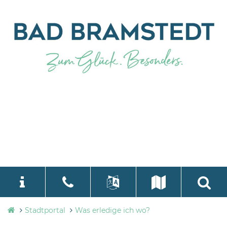
Stadtverwaltung
Stadtportal
Was erledige ich wo?
language
Select Language
▼
Bad