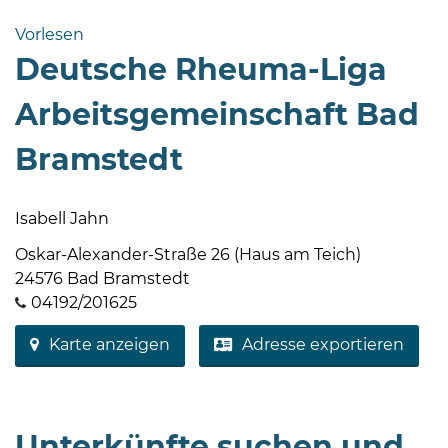
Bramstedt
Vorlesen
Bleeck 15-
Deutsche Rheuma-Liga
19
24576 Bad
Arbeitsgemeinschaft Bad
Bramstedt
Bramstedt
04192-
506-
0
Isabell Jahn
zentrale@badbramstedt.de
Oskar-Alexander-Straße 26 (Haus am Teich)
Mo,
24576 Bad Bramstedt
Di,
04192/201625
Fr
08
Karte anzeigen
Adresse exportieren
-
12
Uhr
Do
Unterkünfte suchen und