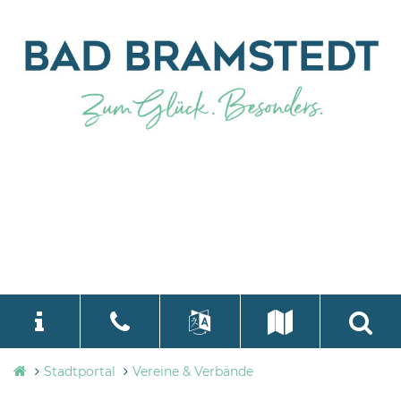
Stadtverwaltung
Stadtportal
Vereine & Verbände
language
Select Language
▼
Bad