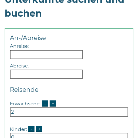
buchen
An-/Abreise
Anreise:
08
-
12
Abreise:
Uhr
und
14
Reisende
-
18
Erwachsene:
-
+
Uhr
sowie
außerhalb
Kinder:
-
+
der