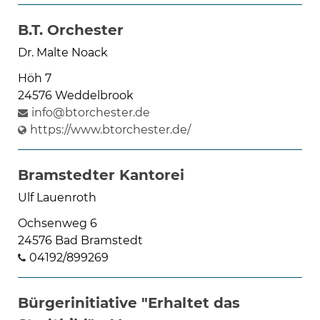
Öffnungszeiten
nach
B.T. Orchester
Vereinbarung.
Dr. Malte Noack
Höh 7
24576 Weddelbrook
info@btorchester.de
https://www.btorchester.de/
Bramstedter Kantorei
Ulf Lauenroth
Ochsenweg 6
24576 Bad Bramstedt
04192/899269
Bürgerinitiative "Erhaltet das