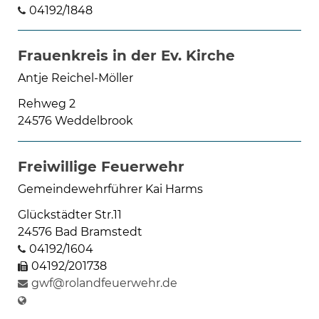
04192/1848
Frauenkreis in der Ev. Kirche
Antje Reichel-Möller
Rehweg 2
24576 Weddelbrook
Freiwillige Feuerwehr
Gemeindewehrführer Kai Harms
Glückstädter Str.11
24576 Bad Bramstedt
04192/1604
04192/201738
gwf@rolandfeuerwehr.de