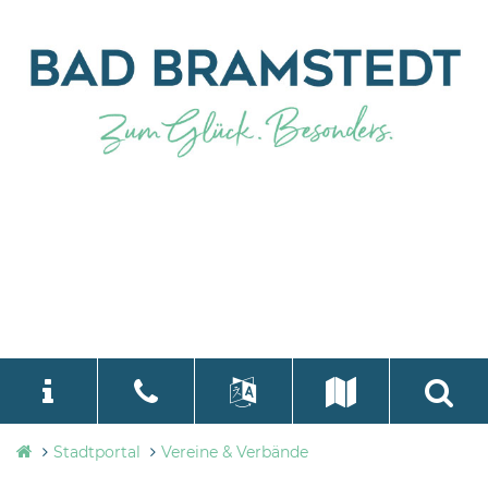
Stadtverwaltung
Stadtportal
Vereine & Verbände
language
Select Language
▼
Bad