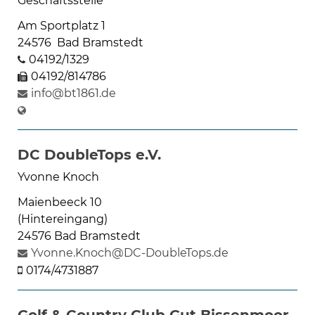
Geschäftsstelle
Am Sportplatz 1
24576 Bad Bramstedt
04192/1329
04192/814786
info@bt1861.de
DC DoubleTops e.V.
Yvonne Knoch
Maienbeeck 10
(Hintereingang)
24576 Bad Bramstedt
Yvonne.Knoch@DC-DoubleTops.de
0174/4731887