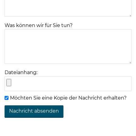
Was können wir für Sie tun?
08
-
12
Uhr
Dateianhang:
und
14
-
Möchten Sie eine Kopie der Nachricht erhalten?
18
Uhr
sowie
außerhalb
der