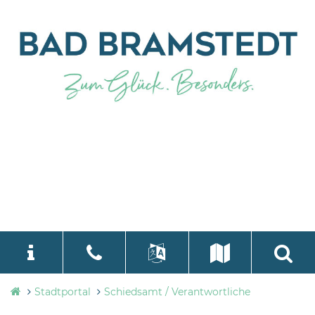
Stadtverwaltung
Stadtportal
Schiedsamt / Verantwortliche
language
Select Language
▼
Bad