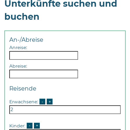
Unterkünfte suchen und
Öffnungszeiten
nach
buchen
Vereinbarung.
An-/Abreise
Anreise:
Abreise:
Reisende
Erwachsene:
-
+
Kinder:
-
+