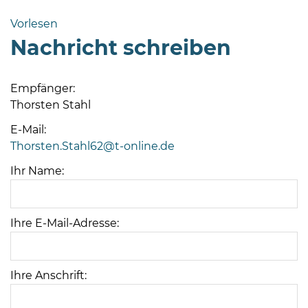
Bramstedt
Vorlesen
Bleeck 15-
Nachricht schreiben
19
24576 Bad
Bramstedt
Empfänger:
Thorsten Stahl
04192-
506-
E-Mail:
0
Thorsten.Stahl62@t-online.de
zentrale@badbramstedt.de
Ihr Name:
Mo,
Di,
Fr
Ihre E-Mail-Adresse:
08
-
12
Uhr
Ihre Anschrift:
Do