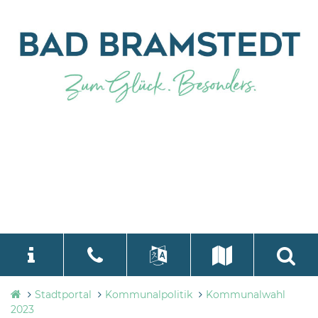
Stadtverwaltung
Stadtportal
Kommunalpolitik
Kommunalwahl
language
Select Language
▼
Bad
2023