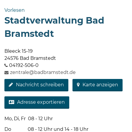
Bramstedt
Vorlesen
Bleeck 15-
Stadtverwaltung Bad
19
24576 Bad
Bramstedt
Bramstedt
04192-
Bleeck 15-19
506-
24576 Bad Bramstedt
0
04192-506-0
zentrale@badbramstedt.de
zentrale@badbramstedt.de
Mo,
Di,
Nachricht schreiben
Karte anzeigen
Fr
08
Adresse exportieren
-
12
Uhr
Mo, Di, Fr 08 - 12 Uhr
Do
Do 08 - 12 Uhr und 14 - 18 Uhr