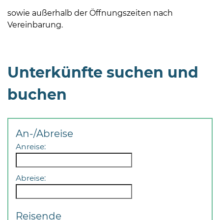
sowie außerhalb der Öffnungszeiten nach
Vereinbarung.
Unterkünfte suchen und
08
-
buchen
12
Uhr
und
An-/Abreise
14
Anreise:
-
18
Uhr
Abreise:
sowie
außerhalb
der
Reisende