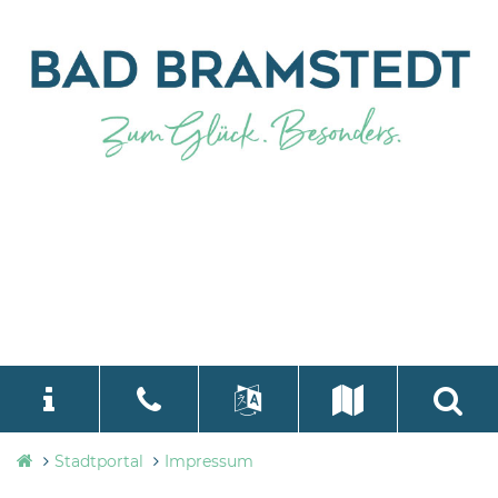
Stadtverwaltung
Stadtportal
Impressum
language
Select Language
▼
Bad