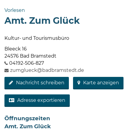
Bramstedt
Vorlesen
Bleeck 15-
Amt. Zum Glück
19
24576 Bad
Bramstedt
Kultur- und Tourismusbüro
04192-
Bleeck 16
506-
24576 Bad Bramstedt
0
04192-506-827
zentrale@badbramstedt.de
zumglueck@badbramstedt.de
Mo,
Nachricht schreiben
Karte anzeigen
Di,
Fr
08
Adresse exportieren
-
12
Öffnungszeiten
Uhr
Amt. Zum Glück
Do