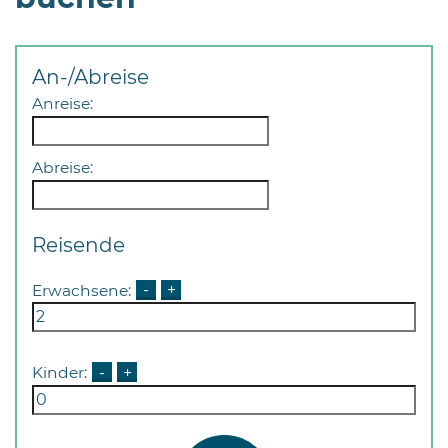
Öffnungszeiten
nach
Vereinbarung.
An-/Abreise
Anreise:
Abreise:
Reisende
Erwachsene:
-
+
Kinder:
-
+