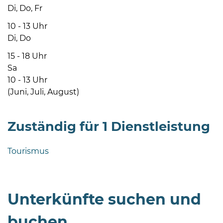
Di, Do, Fr
10 - 13 Uhr
Di, Do
15 - 18 Uhr
Sa
08
10 - 13 Uhr
-
(Juni, Juli, August)
12
Uhr
Zuständig für 1 Dienstleistung
und
14
-
Tourismus
18
Uhr
sowie
Unterkünfte suchen und
außerhalb
der
buchen