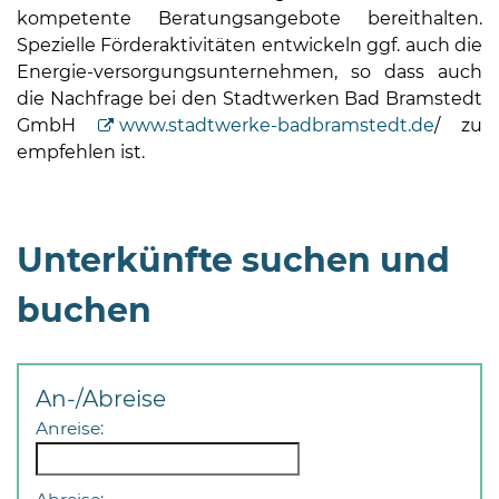
kompetente Beratungsangebote bereithalten.
Spezielle Förderaktivitäten entwickeln ggf. auch die
Energie-versorgungsunternehmen, so dass auch
die Nachfrage bei den Stadtwerken Bad Bramstedt
GmbH
www.stadtwerke-badbramstedt.de
/ zu
empfehlen ist.
08
-
12
Unterkünfte suchen und
Uhr
und
buchen
14
-
18
Uhr
An-/Abreise
sowie
Anreise:
außerhalb
der