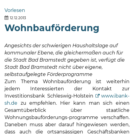
Bramstedt
Vorlesen
Bleeck 15-
12.12.2013
19
Wohnbauförderung
24576 Bad
Bramstedt
Angesichts der schwierigen Haushaltslage auf
04192-
kommunaler Ebene, die gleichermaßen auch für
506-
die Stadt Bad Bramstedt gegeben ist, verfügt die
0
Stadt Bad Bramstedt nicht über eigene,
zentrale@badbramstedt.de
selbstaufgelegte Förderprogramme
Mo,
Zum Thema Wohnbauförderung ist weiterhin
Di,
jedem Interessierten der Kontakt zur
Fr
Investitionsbank Schleswig-Holstein
www.ibank-
08
sh.de
zu empfehlen. Hier kann man sich einen
-
Gesamtüberblick über staatliche
12
Wohnungsbauförderungs-programme verschaffen.
Uhr
Daneben muss aber darauf hingewiesen werden,
Do
dass auch die ortsansässigen Geschäftsbanken