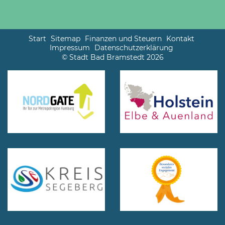
Start
Sitemap
Finanzen und Steuern
Kontakt
Impressum
Datenschutzerklärung
© Stadt Bad Bramstedt 2026