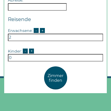
Abreise:
Öffnungszeiten
nach
Vereinbarung.
Reisende
Erwachsene:
-
+
Kinder:
-
+
Zimmer
finden