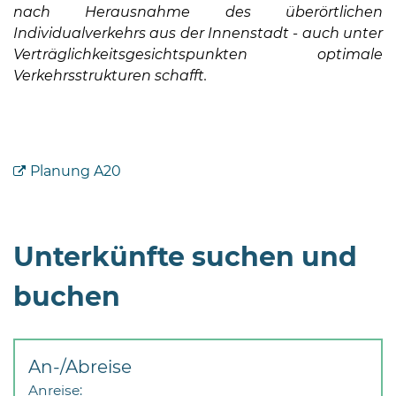
nach Herausnahme des überörtlichen
Individualverkehrs aus der Innenstadt - auch unter
Verträglichkeitsgesichtspunkten optimale
Verkehrsstrukturen schafft.
08
-
Planung A20
12
Uhr
und
14
Unterkünfte suchen und
-
18
buchen
Uhr
sowie
außerhalb
An-/Abreise
der
Anreise: