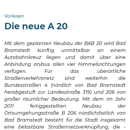
Bramstedt
Bleeck 15-
Vorlesen
19
Die neue A 20
24576 Bad
Bramstedt
Mit dem geplanten Neubau der BAB 20 wird Bad
04192-
Bramstedt künftig unmittelbar an einem
506-
Autobahnkreuz liegen und damit über eine
0
Anbindung an/aus allen vier Himmelsrichtungen
zentrale@badbramstedt.de
verfügen. Für das überörtliche
Mo,
Straßenverkehrsnetz sind weiterhin die
Di,
Bundesstraßen 4 (nördlich von Bad Bramstedt
Fr
herabgestuft zur Landesstraße 319) und 206 von
08
großer räumlicher Bedeutung. Mit dem im Jahr
-
2011 fertiggestellten Neubau der
12
Ortsumgehungsstraße B 206 nördlich/östlich von
Uhr
Bad Bramstedt besteht für die Stadt insgesamt
Do
eine belastbare Straßennetzverknüpfung, die -