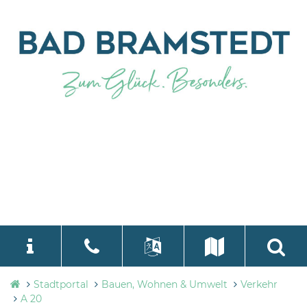
Stadtverwaltung
Stadtportal
Bauen, Wohnen & Umwelt
Verkehr
language
Select Language
▼
Bad
A 20