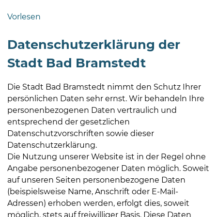
Bramstedt
Vorlesen
Bleeck 15-
19
Datenschutzerklärung der
24576 Bad
Stadt Bad Bramstedt
Bramstedt
04192-
Die Stadt Bad Bramstedt nimmt den Schutz Ihrer
506-
persönlichen Daten sehr ernst. Wir behandeln Ihre
0
personenbezogenen Daten vertraulich und
zentrale@badbramstedt.de
entsprechend der gesetzlichen
Mo,
Datenschutzvorschriften sowie dieser
Di,
Datenschutzerklärung.
Fr
Die Nutzung unserer Website ist in der Regel ohne
08
Angabe personenbezogener Daten möglich. Soweit
-
auf unseren Seiten personenbezogene Daten
12
(beispielsweise Name, Anschrift oder E-Mail-
Uhr
Adressen) erhoben werden, erfolgt dies, soweit
Do
möglich, stets auf freiwilliger Basis. Diese Daten