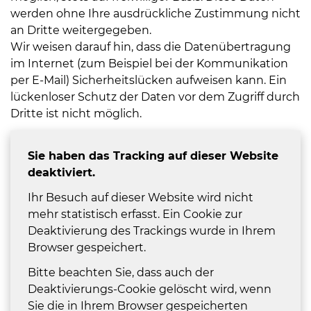
werden ohne Ihre ausdrückliche Zustimmung nicht
an Dritte weitergegeben.
Wir weisen darauf hin, dass die Datenübertragung
im Internet (zum Beispiel bei der Kommunikation
per E-Mail) Sicherheitslücken aufweisen kann. Ein
lückenloser Schutz der Daten vor dem Zugriff durch
08
Dritte ist nicht möglich.
-
12
Sie haben das Tracking auf dieser Website
Uhr
deaktiviert.
und
14
Ihr Besuch auf dieser Website wird nicht
-
mehr statistisch erfasst. Ein Cookie zur
18
Deaktivierung des Trackings wurde in Ihrem
Uhr
Browser gespeichert.
sowie
Bitte beachten Sie, dass auch der
außerhalb
Deaktivierungs-Cookie gelöscht wird, wenn
der
Sie die in Ihrem Browser gespeicherten