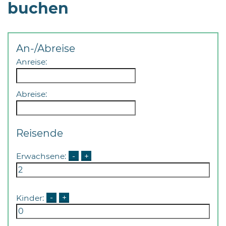
buchen
An-/Abreise
Anreise:
08
-
Abreise:
12
Uhr
und
Reisende
14
-
Erwachsene:
-
+
18
Uhr
sowie
Kinder:
-
+
außerhalb
der