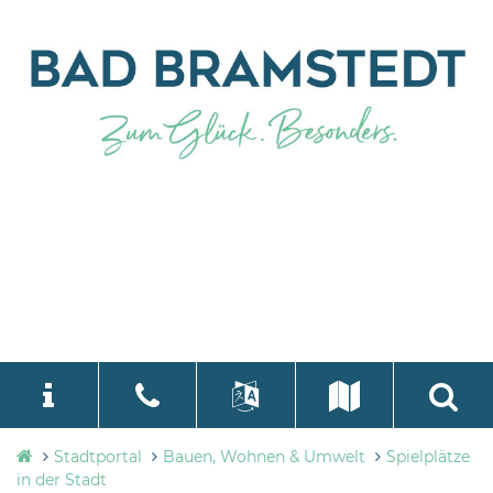
Stadtverwaltung
Stadtportal
Bauen, Wohnen & Umwelt
Spielplätze
language
Select Language
▼
Bad
in der Stadt