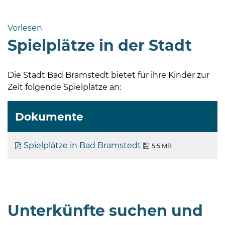
Bramstedt
Bleeck 15-
Vorlesen
19
Spielplätze in der Stadt
24576 Bad
Bramstedt
Die Stadt Bad Bramstedt bietet für ihre Kinder zur
04192-
Zeit folgende Spielplätze an:
506-
0
Dokumente
zentrale@badbramstedt.de
Mo,
Di,
Spielplätze in Bad Bramstedt
5.5 MB
Fr
08
-
12
Uhr
Unterkünfte suchen und
Do