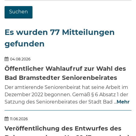
Es wurden 77 Mitteilungen
gefunden
08
-
04.08.2026
12
Öffentlicher Wahlaufruf zur Wahl des
Uhr
und
Bad Bramstedter Seniorenbeirates
14
Der amtierende Seniorenbeirat hat seine Arbeit im
-
Dezember 2022 begonnen. Gemäß § 6 Absatz 1 der
18
Satzung des Seniorenbeirates der Stadt Bad ...
Mehr
Uhr
sowie
11.06.2026
außerhalb
Veröffentlichung des Entwurfes des
der