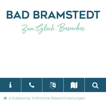
Stadtverwaltung
Stadtportal
Amtliche Bekanntmachungen
language
Select Language
▼
Bad