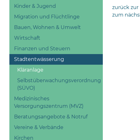
Kinder & Jugend
zurück zur
zum nächs
Migration und Flüchtlinge
Bauen, Wohnen & Umwelt
Wirtschaft
Finanzen und Steuern
Stadtentwässerung
Kläranlage
Selbstüberwachungsverordnung
(SÜVO)
Medizinisches
Versorgungszentrum (MVZ)
Beratungsangebote & Notruf
Vereine & Verbände
Kirchen