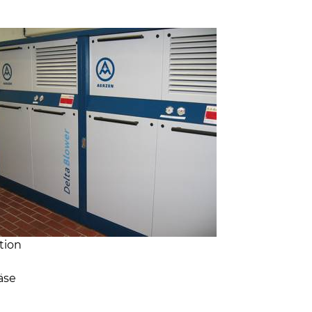
tion
äse