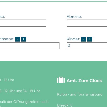
se:
Abreise:
chsene:
-
+
Kinder:
-
+
 - 12 Uhr
Amt. Zum Glück
 Uhr und 14 - 18 Uhr
Kultur- und Tourismusbüro
halb der Öffnungszeiten nach
Bleeck 16
g.