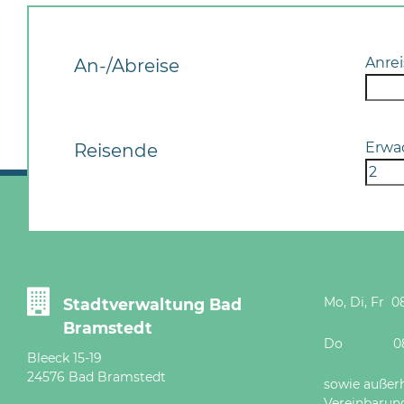
Anrei
An-/Abreise
Erwa
Reisende
Mo, Di, Fr 08
Stadtverwaltung Bad
Bramstedt
Do 08 - 12
Bleeck 15-19
24576 Bad Bramstedt
sowie außer
Vereinbarun