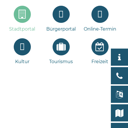
Stadtportal
Bürgerportal
Online-Termin
Aktuell
Kultur
Tourismus
Freizeit
Stad
Bad
Bram
lan
Select
Bleeck 
19
Stadtp
24576 
Bramst