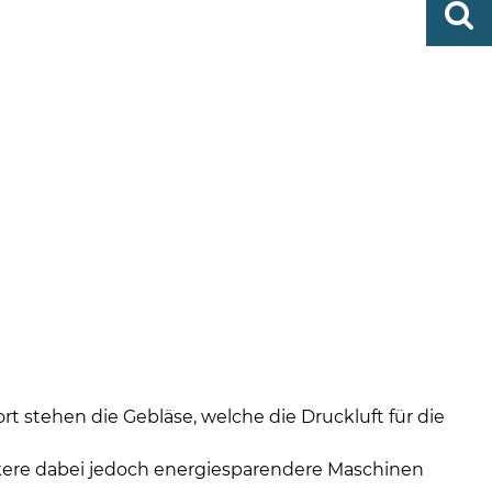
0419
finden
506-
0
zent
Mo,
Di,
Fr
08
-
12
Uhr
Do
 stehen die Gebläse, welche die Druckluft für die
rkere dabei jedoch energiesparendere Maschinen