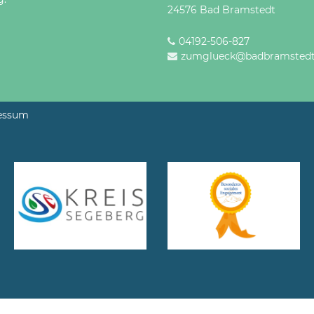
24576 Bad Bramstedt
04192-506-827
zumglueck@badbramstedt
essum