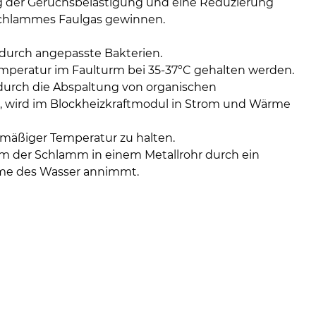
08
g der Geruchsbelästigung und eine Reduzierung
-
chlammes Faulgas gewinnen.
12
Uhr
 durch angepasste Bakterien.
und
emperatur im Faulturm bei 35-37°C gehalten werden.
14
 durch die Abspaltung von organischen
-
, wird im Blockheizkraftmodul in Strom und Wärme
18
Uhr
mäßiger Temperatur zu halten.
m der Schlamm in einem Metallrohr durch ein
sowie
ärme des Wasser annimmt.
außerh
der
Öffnun
nach
Verein