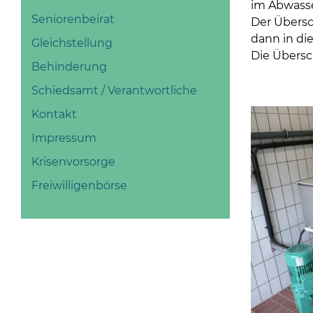
im Abwasse
Seniorenbeirat
Der Übersc
dann in di
Gleichstellung
Die Übersc
Behinderung
Schiedsamt / Verantwortliche
Kontakt
Impressum
Krisenvorsorge
Freiwilligenbörse