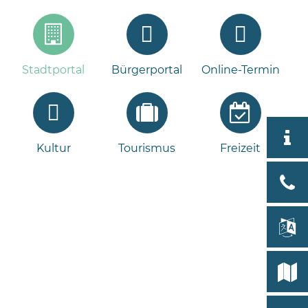
Stadtportal
Bürgerportal
Online-Termin
Aktuell
Kultur
Tourismus
Freizeit
Stad
Bad
Bram
lan
Select
Bleeck 
19
Stadtp
24576 
Bramst