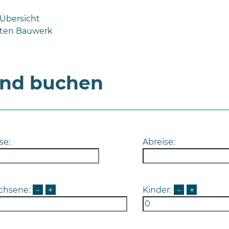
 Übersicht
ten Bauwerk
und buchen
se:
Abreise:
chsene:
-
+
Kinder:
-
+