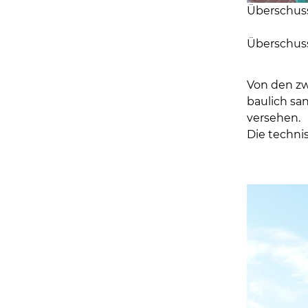
Überschus
Überschus
Von den zw
baulich sa
versehen.
Die techni