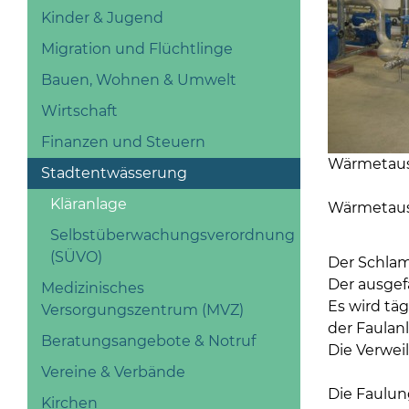
Kinder & Jugend
Migration und Flüchtlinge
Bauen, Wohnen & Umwelt
Wirtschaft
Finanzen und Steuern
Wärmetau
Stadtentwässerung
Kläranlage
Wärmetau
Selbstüberwachungsverordnung
(SÜVO)
Der Schlam
Der ausgefa
Medizinisches
Es wird tä
Versorgungszentrum (MVZ)
der Faulan
Beratungsangebote & Notruf
Die Verwei
Vereine & Verbände
Die Faulun
Kirchen