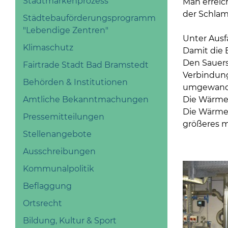
Stadtmarkenprozess
Man erreic
der Schla
Städtebauförderungsprogramm
"Lebendige Zentren"
Unter Ausf
Klimaschutz
Damit die 
Den Sauers
Fairtrade Stadt Bad Bramstedt
Verbindung
Behörden & Institutionen
umgewande
Die Wärme 
Amtliche Bekanntmachungen
Die Wärmeü
Pressemitteilungen
größeres m
Stellenangebote
Ausschreibungen
Kommunalpolitik
Beflaggung
Ortsrecht
Bildung, Kultur & Sport