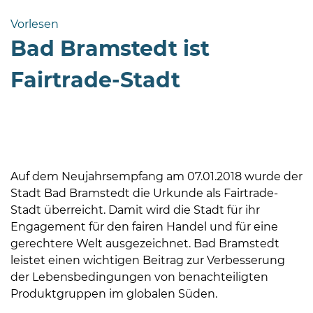
Bramstedt
Vorlesen
Bleeck 15-
Bad Bramstedt ist
19
24576 Bad
Fairtrade-Stadt
Bramstedt
04192-
506-
0
zentrale@badbramstedt.de
Auf dem Neujahrsempfang am 07.01.2018 wurde der
Mo,
Stadt Bad Bramstedt die Urkunde als Fairtrade-
Di,
Stadt überreicht. Damit wird die Stadt für ihr
Fr
Engagement für den fairen Handel und für eine
08
gerechtere Welt ausgezeichnet. Bad Bramstedt
-
leistet einen wichtigen Beitrag zur Verbesserung
12
der Lebensbedingungen von benachteiligten
Uhr
Produktgruppen im globalen Süden.
Do