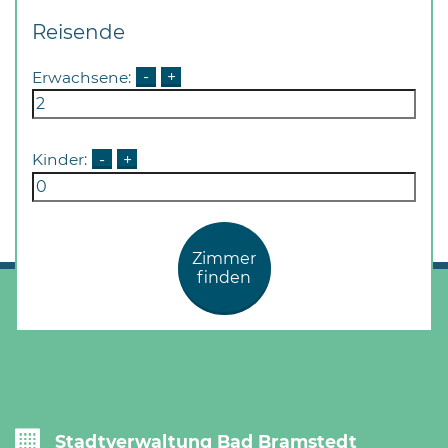
Reisende
Erwachsene:
-
+
Kinder:
-
+
Zimmer
finden
Stadtverwaltung Bad Bramstedt