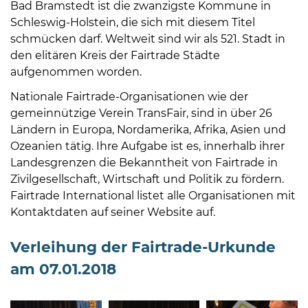
Bad Bramstedt ist die zwanzigste Kommune in
Schleswig-Holstein, die sich mit diesem Titel
schmücken darf. Weltweit sind wir als 521. Stadt in
den elitären Kreis der Fairtrade Städte
aufgenommen worden.
Nationale Fairtrade-Organisationen wie der
08
gemeinnützige Verein TransFair, sind in über 26
-
Ländern in Europa, Nordamerika, Afrika, Asien und
12
Ozeanien tätig. Ihre Aufgabe ist es, innerhalb ihrer
Uhr
Landesgrenzen die Bekanntheit von Fairtrade in
und
Zivilgesellschaft, Wirtschaft und Politik zu fördern.
14
Fairtrade International listet alle Organisationen mit
-
Kontaktdaten auf seiner Website auf.
18
Uhr
Verleihung der Fairtrade-Urkunde
sowie
am 07.01.2018
außerhalb
der