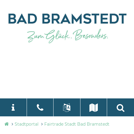
Stadtverwaltung
Stadtportal
Fairtrade Stadt Bad Bramstedt
language
Select Language
▼
Bad