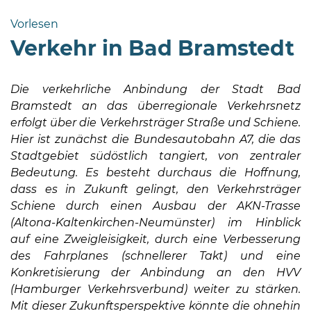
Bramstedt
Vorlesen
Bleeck 15-
Verkehr in Bad Bramstedt
19
24576 Bad
Bramstedt
Die verkehrliche Anbindung der Stadt Bad
Bramstedt an das überregionale Verkehrsnetz
04192-
erfolgt über die Verkehrsträger Straße und Schiene.
506-
Hier ist zunächst die Bundesautobahn A7, die das
0
Stadtgebiet südöstlich tangiert, von zentraler
zentrale@badbramstedt.de
Bedeutung. Es besteht durchaus die Hoffnung,
Mo,
dass es in Zukunft gelingt, den Verkehrsträger
Di,
Schiene durch einen Ausbau der AKN-Trasse
Fr
(Altona-Kaltenkirchen-Neumünster) im Hinblick
08
auf eine Zweigleisigkeit, durch eine Verbesserung
-
des Fahrplanes (schnellerer Takt) und eine
12
Konkretisierung der Anbindung an den HVV
Uhr
(Hamburger Verkehrsverbund) weiter zu stärken.
Do
Mit dieser Zukunftsperspektive könnte die ohnehin