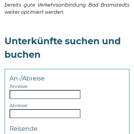
bereits gute Verkehrsanbindung Bad Bramstedts
weiter optimiert werden.
Unterkünfte suchen und
08
buchen
-
12
Uhr
und
An-/Abreise
14
Anreise:
-
18
Uhr
Abreise:
sowie
außerhalb
Reisende
der