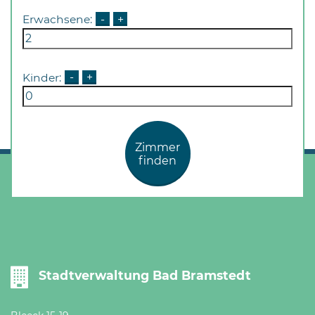
Öffnungszeiten
Erwachsene:
-
+
nach
Vereinbarung.
Kinder:
-
+
Zimmer
finden
Stadtverwaltung Bad Bramstedt