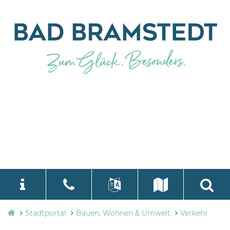
Stadtverwaltung
Stadtportal
Bauen, Wohnen & Umwelt
Verkehr
language
Select Language
▼
Bad