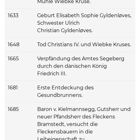
Mühle Wiebke Kruse.
1633
Geburt Elisabeth Sophie Gyldenløves,
Schwester Ulrich
Christian Gyldenløves.
1648
Tod Christians IV. und Wiebke Kruses.
1665
Verpfändung des Amtes Segeberg
durch den dänischen König
Friedrich III.
1681
Erste Entdeckung des
Gesundbrunnens.
1685
Baron v. Kielmannsegg, Gutsherr und
neuer Pfandsherr des Fleckens
Bramstedt, versucht die
Fleckensbauern in die
Leibeigenschaft zu