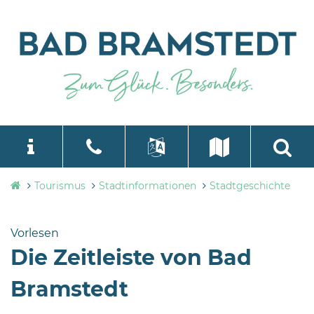
Tourismusbüro
Tourismus
Stadtinformationen
Stadtgeschichte
language
Select Language
▼
Bad
Bramstedt
Vorlesen
Bleeck 15-
Die Zeitleiste von Bad
19
24576 Bad
Bramstedt
Bramstedt