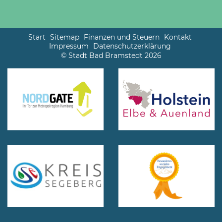
Start
Sitemap
Finanzen und Steuern
Kontakt
Impressum
Datenschutzerklärung
© Stadt Bad Bramstedt 2026