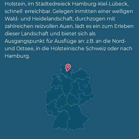
Holstein, im Städtedreieck Hamburg-Kiel-Lübeck,
04192-
506-
schnell erreichbar. Gelegen inmitten einer welligen
0
Wald- und Heidelandschaft, durchzogen mit
zahlreichen reizvollen Auen, lädt es ein zum Erleben
zentrale@badbramstedt.de
Mo,
dieser Landschaft und bietet sich als
Di,
Ausgangspunkt für Ausflüge an: z.B. an die Nord-
Fr
und Ostsee, in die Holsteinische Schweiz oder nach
08
Hamburg.
-
12
Uhr
Do