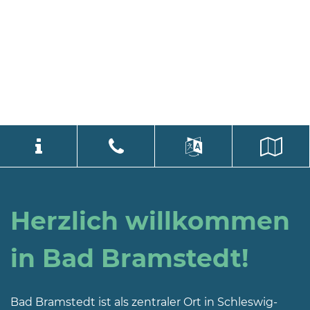
Stadtverwaltung
language
Select Language
▼
Bad
Herzlich willkommen
Bramstedt
Bleeck 15-
in Bad Bramstedt!
19
24576 Bad
Bramstedt
Bad Bramstedt ist als zentraler Ort in Schleswig-