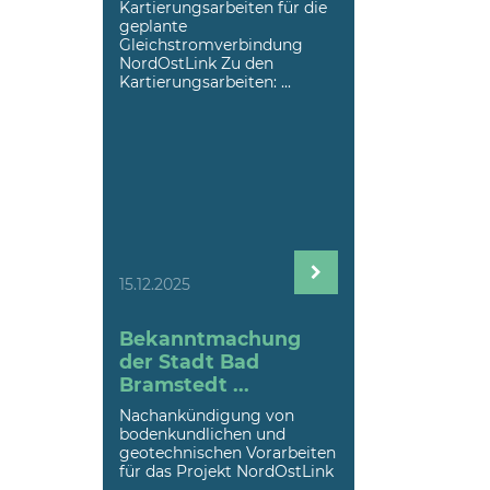
Kartierungsarbeiten für die
geplante
Gleichstromverbindung
NordOstLink Zu den
Kartierungsarbeiten: ...
15.12.2025
Bekanntmachung
der Stadt Bad
Bramstedt ...
Nachankündigung von
bodenkundlichen und
geotechnischen Vorarbeiten
für das Projekt NordOstLink
...