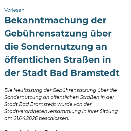
Bramstedt
Vorlesen
Bleeck 15-
Bekanntmachung der
19
24576 Bad
Gebührensatzung über
Bramstedt
die Sondernutzung an
04192-
506-
öffentlichen Straßen in
0
zentrale@badbramstedt.de
der Stadt Bad Bramstedt
Mo,
Di,
Fr
Die Neufassung der Gebührensatzung über die
08
Sondernutzung an öffentlichen Straßen in der
-
Stadt Bad Bramstedt wurde von der
12
Stadtverordnetenversammlung in ihrer Sitzung
Uhr
am 21.04.2026 beschlossen.
Do