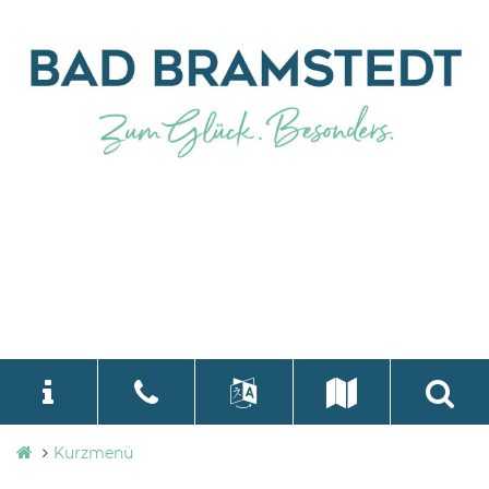
Stadtverwaltung
Kurzmenü
language
Select Language
▼
Bad