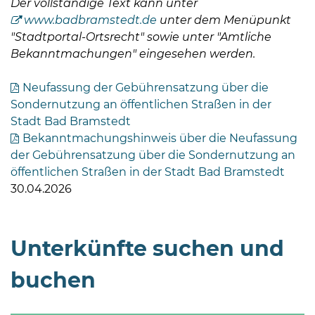
Der vollständige Text kann unter
www.badbramstedt.de
unter dem Menüpunkt
"Stadtportal-Ortsrecht" sowie unter "Amtliche
Bekanntmachungen" eingesehen werden.
Neufassung der Gebührensatzung über die
Sondernutzung an öffentlichen Straßen in der
08
Stadt Bad Bramstedt
-
Bekanntmachungshinweis über die Neufassung
12
der Gebührensatzung über die Sondernutzung an
Uhr
öffentlichen Straßen in der Stadt Bad Bramstedt
und
30.04.2026
14
-
18
Unterkünfte suchen und
Uhr
sowie
buchen
außerhalb
der