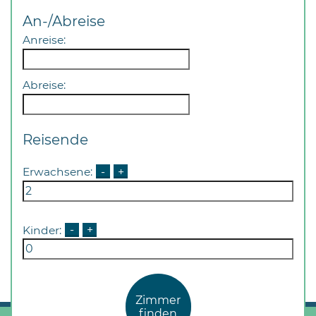
Öffnungszeiten
An-/Abreise
nach
Vereinbarung.
Anreise:
Abreise:
Reisende
Erwachsene:
-
+
Kinder:
-
+
Zimmer
finden