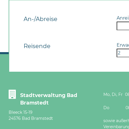
Anrei
An-/Abreise
Erwa
Reisende
Mo, Di, Fr 08
Stadtverwaltung Bad
Bramstedt
Do 08 - 12
Bleeck 15-19
24576 Bad Bramstedt
sowie außer
Vereinbarun