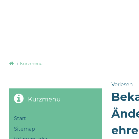
Kurzmenü
Vorlesen
Beka
Kurzmenü
Ände
Start
ehre
Sitemap