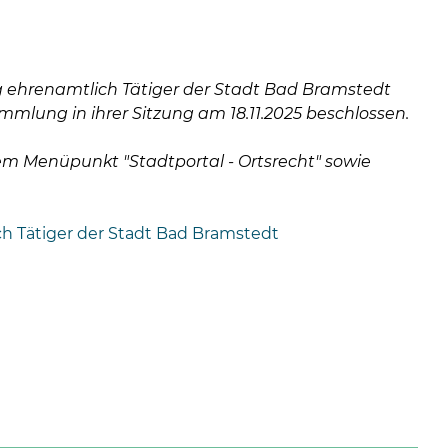
08
-
12
Uhr
g ehrenamtlich Tätiger der Stadt Bad Bramstedt
und
lung in ihrer Sitzung am 18.11.2025 beschlossen.
14
-
m Menüpunkt "Stadtportal - Ortsrecht" sowie
18
Uhr
sowie
h Tätiger der Stadt Bad Bramstedt
außerh
der
Öffnun
nach
Verein