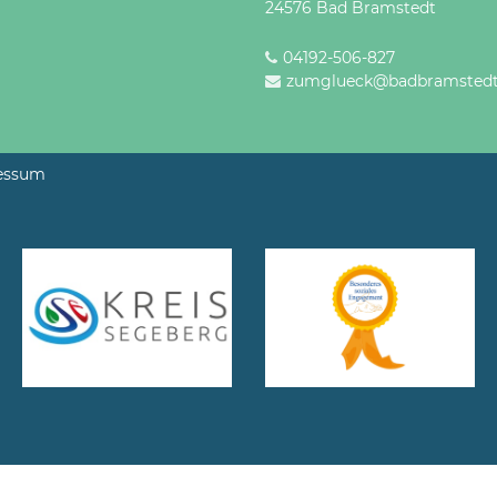
24576 Bad Bramstedt
04192-506-827
zumglueck@badbramstedt
essum