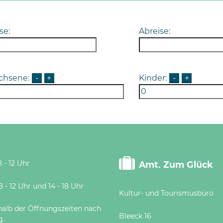
se:
Abreise:
chsene:
-
+
Kinder:
-
+
 - 12 Uhr
Amt. Zum Glück
 Uhr und 14 - 18 Uhr
Kultur- und Tourismusbüro
halb der Öffnungszeiten nach
Bleeck 16
g.