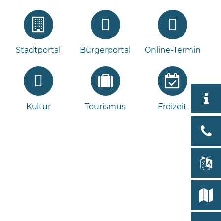
Stadtportal
Bürgerportal
Online-Termin
Aktuell
Kultur
Tourismus
Freizeit
Stad
Bad
Bram
lan
Select
Bleeck 
19
Stadtp
24576 
Bramst