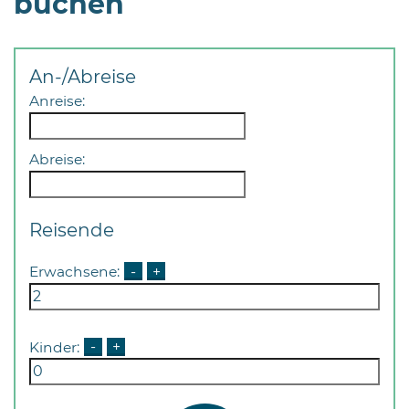
buchen
An-/Abreise
Anreise:
08
Abreise:
-
12
Uhr
Reisende
und
14
Erwachsene:
-
+
-
18
Uhr
Kinder:
-
+
sowie
außerhalb
der