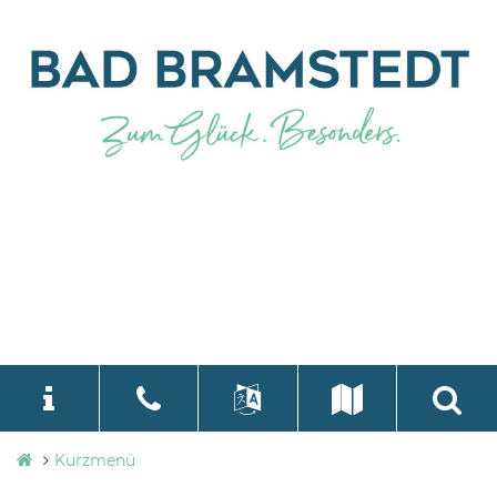
Stadtverwaltung
Kurzmenü
language
Select Language
▼
Bad