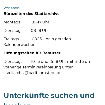
Bramstedt
Vorlesen
Bleeck 15-
Bürozeiten des Stadtarchivs
19
Montags 09-17 Uhr
24576 Bad
Bramstedt
Dienstags 08-18 Uhr
04192-
Freitags 08-13 Uhr in geraden
506-
Kalenderwochen
0
Öffnungszeiten für Benutzer
zentrale@badbramstedt.de
Mo,
Dienstags 10-13 und 15-18 Uhr mit Bitte um
Di,
vorherige Terminvereinbarung unter
Fr
stadtarchiv@badbramstedt.de
08
-
12
Unterkünfte suchen und
Uhr
Do