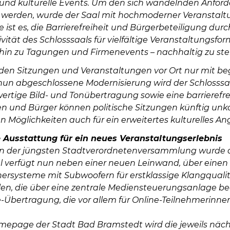
und kulturelle Events. Um den sich wandelnden Anfor
 werden, wurde der Saal mit hochmoderner Veranstaltu
st es, die Barrierefreiheit und Bürgerbeteiligung durc
ivität des Schlosssaals für vielfältige Veranstaltungsfo
 hin zu Tagungen und Firmenevents – nachhaltig zu ste
den Sitzungen und Veranstaltungen vor Ort nur mit be
nun abgeschlossene Modernisierung wird der Schlosssaal
ertige Bild- und Tonübertragung sowie eine barrierefrei
n und Bürger können politische Sitzungen künftig unko
n Möglichkeiten auch für ein erweitertes kulturelles A
 Ausstattung für ein neues Veranstaltungserlebnis
der jüngsten Stadtverordnetenversammlung wurde die 
l verfügt nun neben einer neuen Leinwand, über einen
ersysteme mit Subwoofern für erstklassige Klangqual
len, die über eine zentrale Mediensteuerungsanlage be
ve-Übertragung, die vor allem für Online-Teilnehmerin
mepage der Stadt Bad Bramstedt wird die jeweils näch