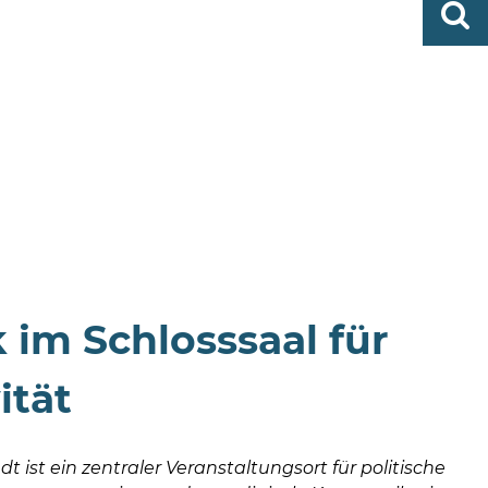
0419
finden
506-
0
zent
Mo,
Di,
Fr
08
-
12
Uhr
Do
im Schlosssaal für
ität
 ist ein zentraler Veranstaltungsort für politische