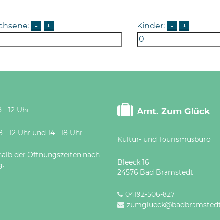
chsene:
-
+
Kinder:
-
+
 - 12 Uhr
Amt. Zum Glück
 Uhr und 14 - 18 Uhr
Kultur- und Tourismusbüro
halb der Öffnungszeiten nach
Bleeck 16
g.
24576 Bad Bramstedt
04192-506-827
zumglueck@badbramstedt