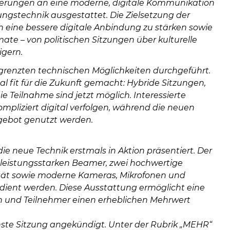
08
derungen an eine moderne, digitale Kommunikation
-
ngstechnik ausgestattet. Die Zielsetzung der
12
h eine bessere digitale Anbindung zu stärken sowie
Uhr
rmate – von politischen Sitzungen über kulturelle
und
igern.
14
grenzten technischen Möglichkeiten durchgeführt.
-
 fit für die Zukunft gemacht: Hybride Sitzungen,
18
e Teilnahme sind jetzt möglich. Interessierte
Uhr
mpliziert digital verfolgen, während die neuen
sowie
ngebot genutzt werden.
außerh
der
neue Technik erstmals in Aktion präsentiert. Der
Öffnun
 leistungsstarken Beamer, zwei hochwertige
nach
ität sowie moderne Kameras, Mikrofonen und
Verein
dient werden. Diese Ausstattung ermöglicht eine
nen und Teilnehmer einen erheblichen Mehrwert
ste Sitzung angekündigt. Unter der Rubrik „MEHR“