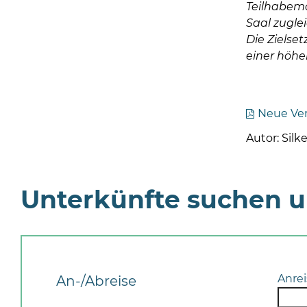
Teilhabemö
Saal zugle
Die Zielse
einer höhe
Neue Ver
Autor: Silk
Unterkünfte suchen 
Anrei
An-/Abreise