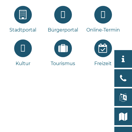
Stadtportal
Bürgerportal
Online-Termin
Aktuell
Kultur
Tourismus
Freizeit
Stad
Bad
Bram
lan
Select
Bleeck 
19
Stadtp
24576 
Bramst