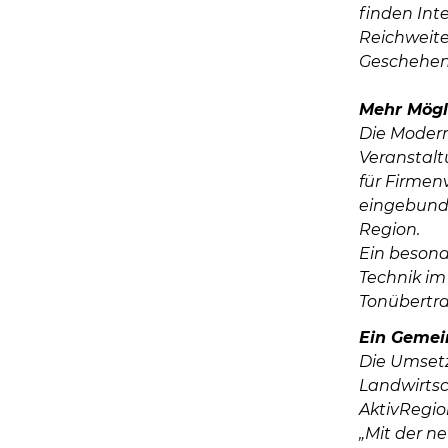
finden Int
Reichweite
Geschehen
Mehr Mögli
Die Moderni
Veranstalt
für Firmen
eingebunde
Region.
Ein besonde
Technik im
Tonübertr
Ein Gemei
Die Umsetz
Landwirtsc
AktivRegion
„Mit der n