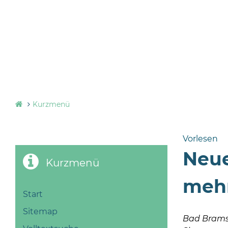
Kurzmenü
Vorlesen
Neue
Kurzmenü
mehr
Start
Sitemap
Bad Bramste