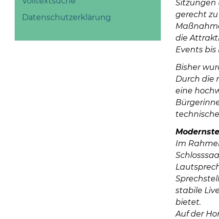
Volltextsuche
Sitzungen 
gerecht zu
Datenschutzerklärung
Maßnahme i
die Attrakt
Events bis
Bisher wur
Durch die 
eine hochw
Bürgerinne
technische
Modernste
Im Rahmen 
Schlosssaa
Lautsprech
Sprechstel
stabile Li
bietet.
Auf der Ho