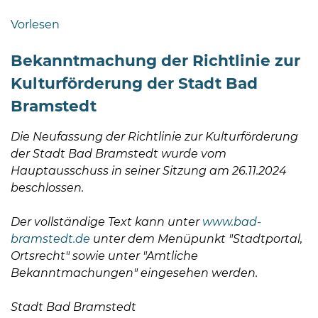
Bramstedt
Vorlesen
Bleeck 15-
19
Bekanntmachung der Richtlinie zur
24576 Bad
Kulturförderung der Stadt Bad
Bramstedt
Bramstedt
04192-
506-
Die Neufassung der Richtlinie zur Kulturförderung
0
der Stadt Bad Bramstedt wurde vom
zentrale@badbramstedt.de
Hauptausschuss in seiner Sitzung am 26.11.2024
Mo,
beschlossen.
Di,
Fr
Der vollständige Text kann unter
www.bad-
08
bramstedt.de
unter dem Menüpunkt "Stadtportal,
-
Ortsrecht" sowie unter "Amtliche
12
Bekanntmachungen" eingesehen werden.
Uhr
Stadt Bad Bramstedt
Do