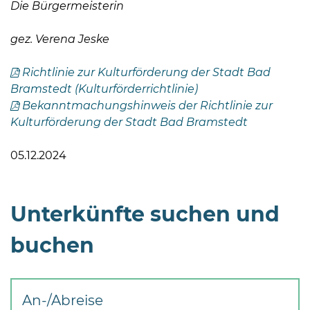
Die Bürgermeisterin
gez. Verena Jeske
Richtlinie zur Kulturförderung der Stadt Bad
Bramstedt (Kulturförderrichtlinie)
Bekanntmachungshinweis der Richtlinie zur
08
Kulturförderung der Stadt Bad Bramstedt
-
12
05.12.2024
Uhr
und
14
Unterkünfte suchen und
-
18
buchen
Uhr
sowie
außerhalb
An-/Abreise
der