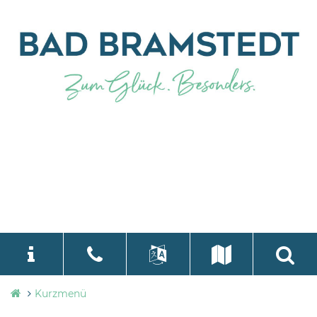
Stadtverwaltung
Kurzmenü
language
Select Language
▼
Bad