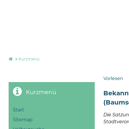
Kurzmenü
Vorlesen
Kurzmenü
Bekann
(Baumsc
Start
Die Satzu
Sitemap
Stadtveror