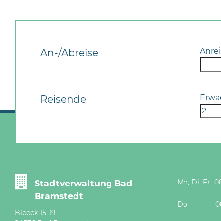
Anrei
An-/Abreise
Erwa
Reisende
Mo, Di, Fr 08
Stadtverwaltung Bad
Bramstedt
Do 08 - 12
Bleeck 15-19