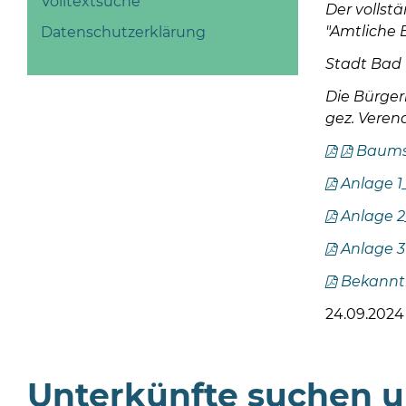
Volltextsuche
Der vollst
"Amtliche
Datenschutzerklärung
Stadt Bad
Die Bürger
gez. Veren
Baums
Anlage 
Anlage 
Anlage 
Bekannt
24.09.202
Unterkünfte suchen 