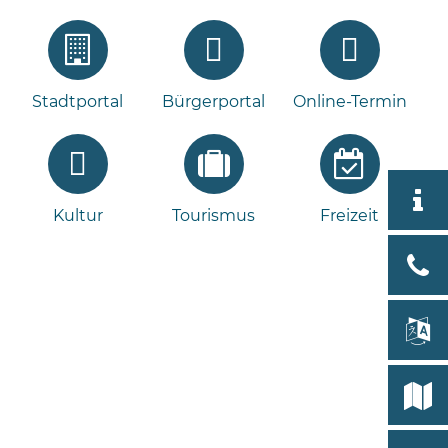
Stadtportal
Bürgerportal
Online-Termin
Aktuell
Kultur
Tourismus
Freizeit
Stad
Bad
Bram
lan
Select
Bleeck 
19
Stadtp
24576 
Bramst