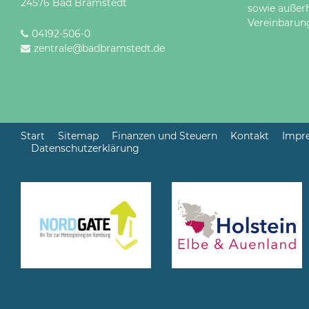
24576 Bad Bramstedt
sowie außer
Vereinbarun
04192-506-0
zentrale@badbramstedt.de
Start
Sitemap
Finanzen und Steuern
Kontakt
Impr
Datenschutzerklärung