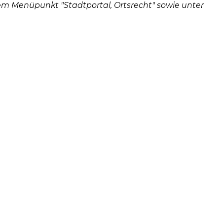
08
m Menüpunkt "Stadtportal, Ortsrecht" sowie unter
-
12
Uhr
und
14
-
18
Uhr
sowie
außerh
der
Öffnun
nach
Verein