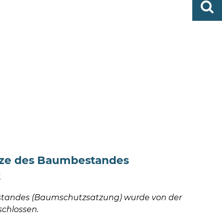
0419
finden
506-
0
zent
Mo,
Di,
Fr
08
-
12
Uhr
Do
ze des Baumbestandes
t
standes (Baumschutzsatzung) wurde von der
chlossen.