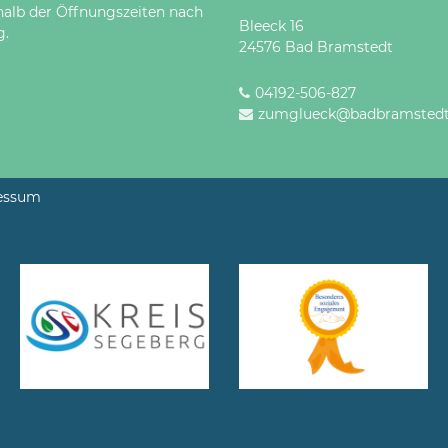
halb der Öffnungszeiten nach
Bleeck 16
g.
24576 Bad Bramstedt
04192-506-827
zumglueck@badbramstedt
essum