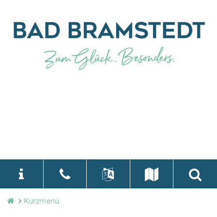
Stadtverwaltung
Kurzmenü
language
Select Language
▼
Bad