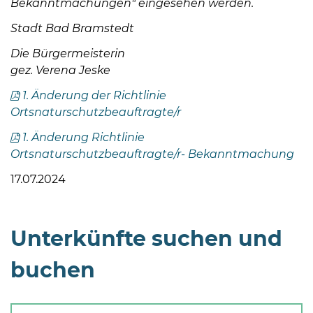
Bekanntmachungen" eingesehen werden.
Stadt Bad Bramstedt
Die Bürgermeisterin
gez. Verena Jeske
1. Änderung der Richtlinie
08
Ortsnaturschutzbeauftragte/r
-
1. Änderung Richtlinie
12
Ortsnaturschutzbeauftragte/r- Bekanntmachung
Uhr
und
17.07.2024
14
-
18
Unterkünfte suchen und
Uhr
buchen
sowie
außerhalb
der