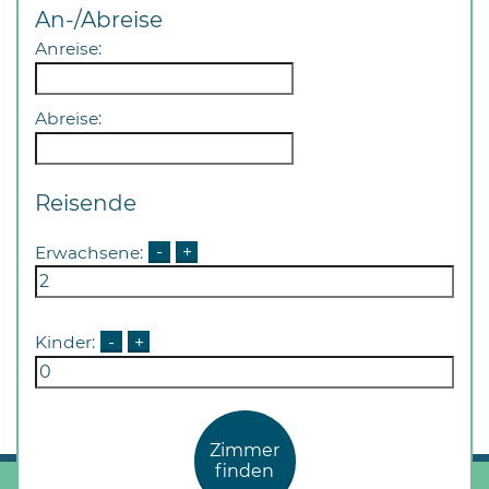
Öffnungszeiten
An-/Abreise
nach
Anreise:
Vereinbarung.
Abreise:
Reisende
Erwachsene:
-
+
Kinder:
-
+
Zimmer
finden