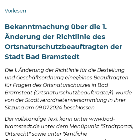
Bramstedt
Vorlesen
Bleeck 15-
19
Bekanntmachung über die 1.
24576 Bad
Änderung der Richtlinie des
Bramstedt
Ortsnaturschutzbeauftragten der
04192-
Stadt Bad Bramstedt
506-
0
Die 1. Änderung der Richtlinie für die Bestellung
zentrale@badbramstedt.de
und Geschäftsordnung einer/eines Beauftragten
Mo,
für Fragen des Ortsnaturschutzes in Bad
Di,
Bramstedt (Ortsnaturschutzbeauftragte/r) wurde
Fr
von der Stadtverordnetenversammlung in ihrer
08
Sitzung am 09.07.2024 beschlossen.
-
12
Der vollständige Text kann unter www.bad-
Uhr
bramstedt.de unter dem Menüpunkt "Stadtportal,
Ortsrecht" sowie unter "Amtliche
Do