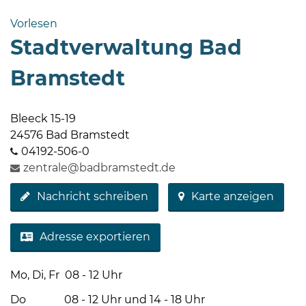
Bramstedt
Vorlesen
Bleeck 15-
Stadtverwaltung Bad
19
24576 Bad
Bramstedt
Bramstedt
http://www.bad-
Bleeck 15-19
bramstedt.de
24576 Bad Bramstedt
04192-506-0
zentrale@badbramstedt.de
Nachricht schreiben
Karte anzeigen
Adresse exportieren
Mo, Di, Fr 08 - 12 Uhr
Do 08 - 12 Uhr und 14 - 18 Uhr