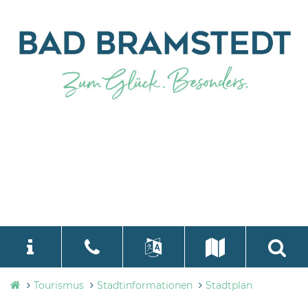
Tourismusbüro
Tourismus
Stadtinformationen
Stadtplan
language
Select Language
▼
Bad