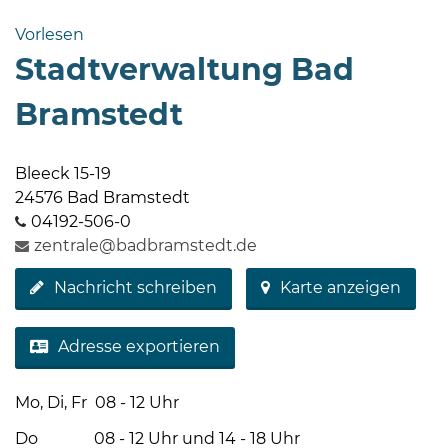
Bramstedt
Vorlesen
Bleeck 15-
Stadtverwaltung Bad
19
24576 Bad
Bramstedt
Bramstedt
http://www.bad-
Bleeck 15-19
bramstedt.de
24576 Bad Bramstedt
04192-506-0
zentrale@badbramstedt.de
Nachricht schreiben
Karte anzeigen
Adresse exportieren
Mo, Di, Fr 08 - 12 Uhr
Do 08 - 12 Uhr und 14 - 18 Uhr