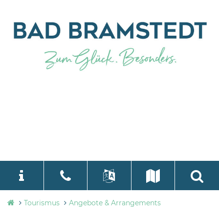
Tourismusbüro
Tourismus
Angebote & Arrangements
language
Select Language
▼
Bad