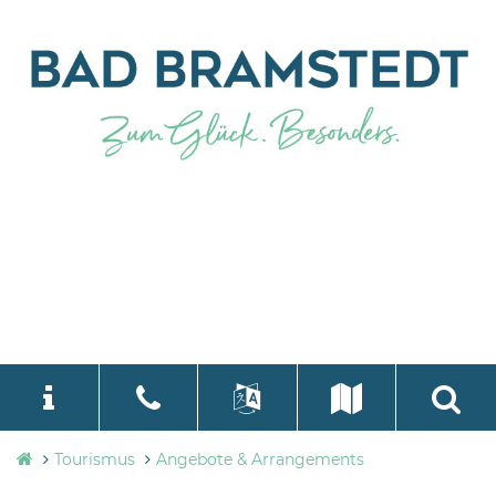
Tourismusbüro
Tourismus
Angebote & Arrangements
language
Select Language
▼
Bad