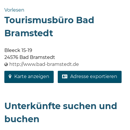
Bramstedt
Vorlesen
Bleeck 15-
Tourismusbüro Bad
19
24576 Bad
Bramstedt
Bramstedt
http://www.bad-
Bleeck 15-19
bramstedt.de
24576 Bad Bramstedt
http://www.bad-bramstedt.de
Karte anzeigen
Adresse exportieren
Unterkünfte suchen und
buchen