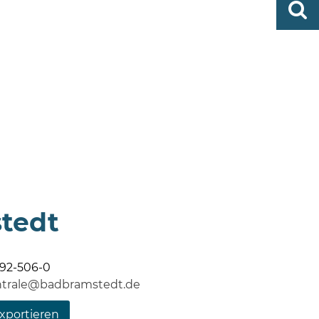
http
finden
bramst
tedt
92-506-0
ntrale@badbramstedt.de
xportieren