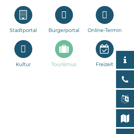
Stadtportal
Bürgerportal
Online-Termin
Aktuell
Kultur
Tourismus
Freizeit
Tour
Bad
Bram
lan
Select
Bleeck 
19
Stadtp
24576 
Bramst