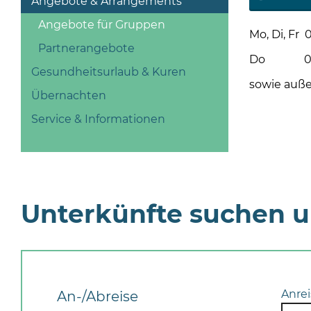
Angebote & Arrangements
Angebote für Gruppen
Mo, Di, Fr 0
Partnerangebote
Do 08 - 1
Gesundheitsurlaub & Kuren
sowie auße
Übernachten
Service & Informationen
Unterkünfte suchen 
Anrei
An-/Abreise