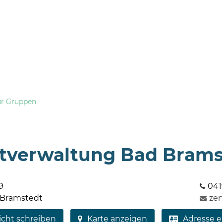
ür Gruppen
tverwaltung Bad Brams
9
041
 Bramstedt
ze
icht schreiben
Karte anzeigen
Adresse e