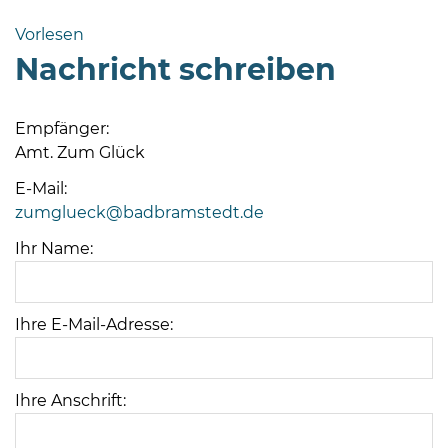
Bramstedt
Vorlesen
Bleeck 15-
Nachricht schreiben
19
24576 Bad
Bramstedt
Empfänger:
Amt. Zum Glück
http://www.bad-
bramstedt.de
E-Mail:
zumglueck@badbramstedt.de
Ihr Name:
Ihre E-Mail-Adresse:
Ihre Anschrift: