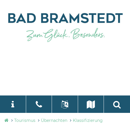
Tourismusbüro
Tourismus
Übernachten
Klassifizierung
language
Select Language
▼
Bad