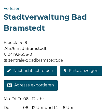
Bramstedt
Vorlesen
Bleeck 15-
Stadtverwaltung Bad
19
24576 Bad
Bramstedt
Bramstedt
http://www.bad-
Bleeck 15-19
bramstedt.de
24576 Bad Bramstedt
04192-506-0
zentrale@badbramstedt.de
Nachricht schreiben
Karte anzeigen
Adresse exportieren
Mo, Di, Fr 08 - 12 Uhr
Do 08 - 12 Uhr und 14 - 18 Uhr