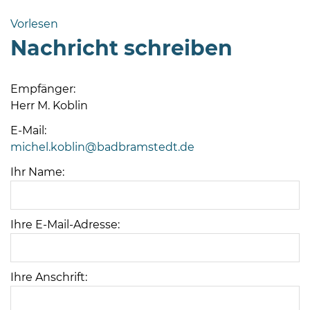
Bramstedt
Vorlesen
Bleeck 15-
Nachricht schreiben
19
24576 Bad
Bramstedt
Empfänger:
Herr M. Koblin
04192-
506-
E-Mail:
0
michel.koblin@badbramstedt.de
zentrale@badbramstedt.de
Ihr Name:
Mo,
Di,
Fr
Ihre E-Mail-Adresse:
08
-
12
Uhr
Ihre Anschrift:
Do