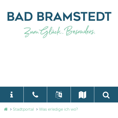
Stadtverwaltung
Stadtportal
Was erledige ich wo?
language
Select Language
▼
Bad