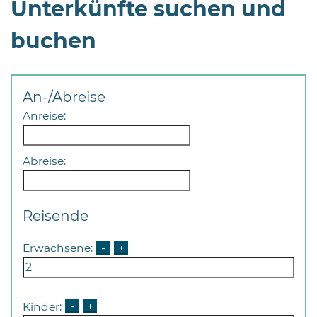
Unterkünfte suchen und
Öffnungszeiten
nach
buchen
Vereinbarung.
An-/Abreise
Anreise:
Abreise:
Reisende
Erwachsene:
-
+
Kinder:
-
+