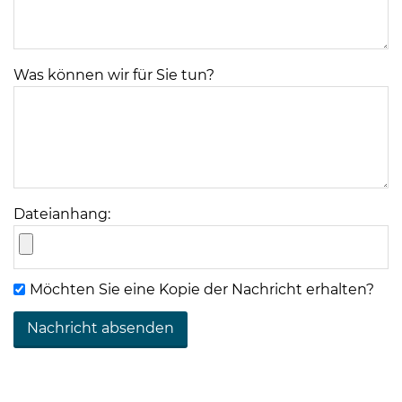
Was können wir für Sie tun?
08
-
12
Uhr
Dateianhang:
und
14
-
Möchten Sie eine Kopie der Nachricht erhalten?
18
Uhr
sowie
außerhalb
der