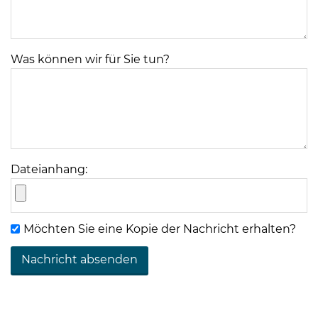
Was können wir für Sie tun?
08
-
12
Uhr
Dateianhang:
und
14
-
Möchten Sie eine Kopie der Nachricht erhalten?
18
Uhr
sowie
außerhalb
der