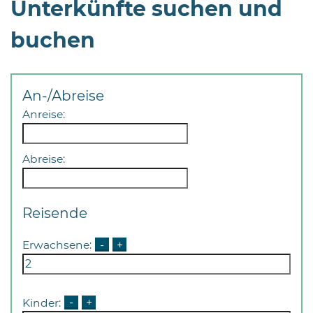
Unterkünfte suchen und
Öffnungszeiten
nach
buchen
Vereinbarung.
An-/Abreise
Anreise:
Abreise:
Reisende
Erwachsene:
-
+
Kinder:
-
+