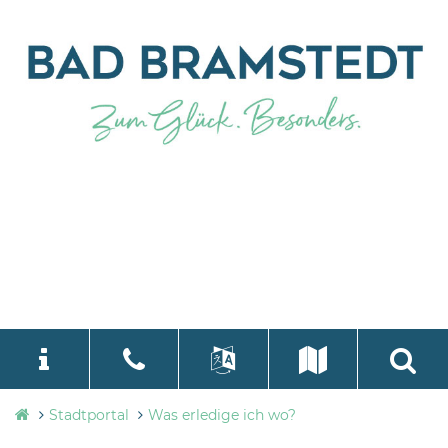
Stadtverwaltung
Stadtportal
Was erledige ich wo?
language
Select Language
▼
Bad