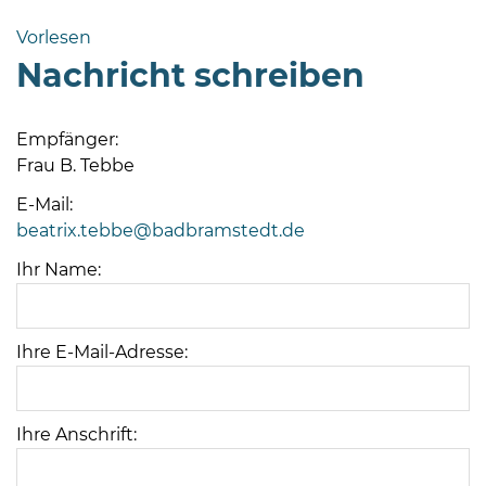
Bramstedt
Vorlesen
Bleeck 15-
Nachricht schreiben
19
24576 Bad
Bramstedt
Empfänger:
Frau B. Tebbe
04192-
506-
E-Mail:
0
beatrix.tebbe@badbramstedt.de
zentrale@badbramstedt.de
Ihr Name:
Mo,
Di,
Fr
Ihre E-Mail-Adresse:
08
-
12
Uhr
Ihre Anschrift:
Do