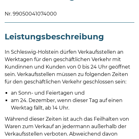
Nr. 99050041074000
Leistungsbeschreibung
08
In Schleswig-Holstein dürfen Verkaufsstellen an
-
Werktagen für den geschäftlichen Verkehr mit
12
Kundinnen und Kunden von 0 bis 24 Uhr geöffnet
Uhr
sein. Verkaufsstellen müssen zu folgenden Zeiten
und
für den geschäftlichen Verkehr geschlossen sein:
14
an Sonn- und Feiertagen und
-
am 24. Dezember, wenn dieser Tag auf einen
18
Werktag fällt, ab 14 Uhr.
Uhr
Während dieser Zeiten ist auch das Feilhalten von
sowie
Waren zum Verkauf an jedermann außerhalb der
außerhalb
Verkaufsstellen verboten. Abweichend davon
der