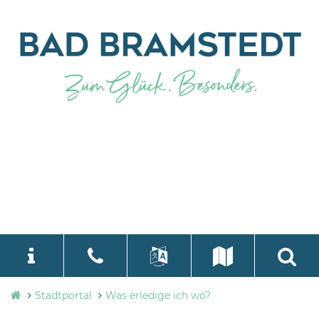
Stadtverwaltung
Stadtportal
Was erledige ich wo?
language
Select Language
▼
Bad