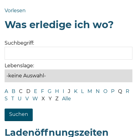
Bramstedt
Vorlesen
Bleeck 15-
Was erledige ich wo?
19
24576 Bad
Bramstedt
Suchbegriff:
04192-
506-
0
Lebenslage:
zentrale@badbramstedt.de
Mo,
Di,
A
B
C
D
E
F
G
H
I
J
K
L
M
N
O
P
Q
R
Fr
S
T
U
V
W
X
Y
Z
Alle
08
-
12
Uhr
Ladenöffnungszeiten
Do