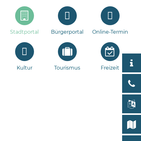
Stadtportal
Bürgerportal
Online-Termin
Aktuell
Kultur
Tourismus
Freizeit
Stad
Bad
Bram
lan
Select
Bleeck 
19
Stadtp
24576 
Bramst