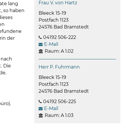
Frau V. von Hartz
ate lang
t, so haben
Bleeck 15-19
dieses
Postfach 1123
en
24576 Bad Bramstedt
gefundene
04192 506-222
in der
E-Mail
Raum: A 1.02
 nach
. Die
Herr P. Fuhrmann
de.
Bleeck 15-19
Postfach 1123
24576 Bad Bramstedt
04192 506-225
üro).
E-Mail
Raum: A 1.03