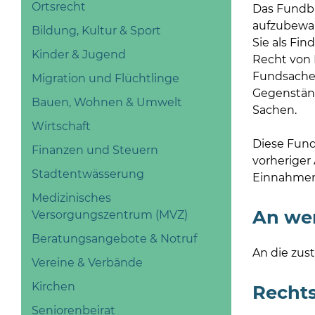
Ortsrecht
Das Fundbü
aufzubewahr
Bildung, Kultur & Sport
Sie als Fi
Kinder & Jugend
Recht von 
Fundsachen
Migration und Flüchtlinge
Gegenständ
Bauen, Wohnen & Umwelt
Sachen.
Wirtschaft
Diese Fund
Finanzen und Steuern
vorheriger
Stadtentwässerung
Einnahmen 
Medizinisches
An we
Versorgungszentrum (MVZ)
Beratungsangebote & Notruf
An die zus
Vereine & Verbände
Kirchen
Recht
Seniorenbeirat