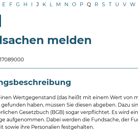
E
F
G
H
I
J
K
L
M
N
O
P
Q
R
S
T
U
V
W
dsachen melden
017089000
ungsbeschreibung
inen Wertgegenstand (das heißt mit einem Wert von m
) gefunden haben, müssen Sie diesen abgeben. Dazu sin
lichen Gesetzbuch (BGB) sogar verpflichtet. Es wird ei
ge aufgenommen. Dabei werden die Fundsache, der Fu
t sowie ihre Personalien festgehalten.