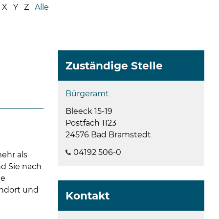
08
X
Y
Z
Alle
-
12
Uhr
und
14
Zuständige Stelle
-
18
Bürgeramt
Uhr
Bleeck 15-19
sowie
Postfach 1123
außerh
24576 Bad Bramstedt
der
Öffnun
04192 506-0
ehr als
nach
d Sie nach
Verein
ne
ndort und
Kontakt