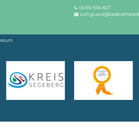
04192-506-827
zumglueck@badbramstedt
essum