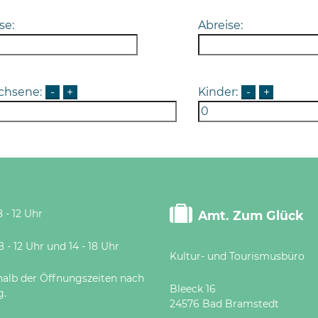
se:
Abreise:
chsene:
-
+
Kinder:
-
+
 - 12 Uhr
Amt. Zum Glück
 Uhr und 14 - 18 Uhr
Kultur- und Tourismusbüro
halb der Öffnungszeiten nach
Bleeck 16
g.
24576 Bad Bramstedt