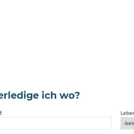
rledige ich wo?
:
Leben