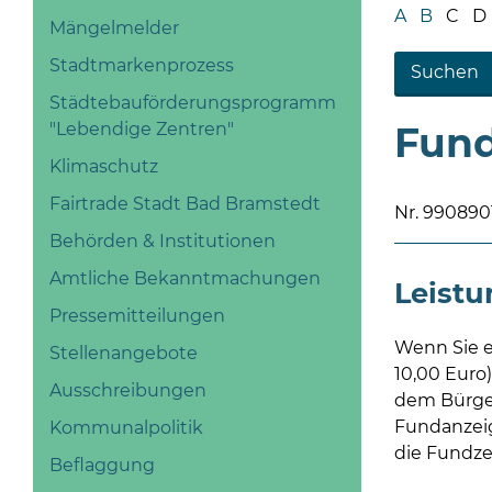
A
B
C
D
Mängelmelder
Stadtmarkenprozess
Städtebauförderungsprogramm
"Lebendige Zentren"
Fun
Klimaschutz
Fairtrade Stadt Bad Bramstedt
Nr. 99089
Behörden & Institutionen
Amtliche Bekanntmachungen
Leist
Pressemitteilungen
Wenn Sie e
Stellenangebote
10,00 Euro
Ausschreibungen
dem Bürger
Fundanzei
Kommunalpolitik
die Fundzei
Beflaggung