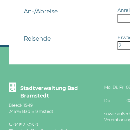
Anrei
An-/Abreise
Erwa
Reisende
Mo, Di, Fr 08
Stadtverwaltung Bad
Bramstedt
Do 08 - 12
Bleeck 15-19
24576 Bad Bramstedt
sowie außer
Vereinbarun
04192-506-0