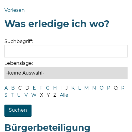
Bramstedt
Vorlesen
Bleeck 15-
Was erledige ich wo?
19
24576 Bad
Bramstedt
Suchbegriff:
04192-
506-
0
Lebenslage:
zentrale@badbramstedt.de
Mo,
Di,
A
B
C
D
E
F
G
H
I
J
K
L
M
N
O
P
Q
R
Fr
S
T
U
V
W
X
Y
Z
Alle
08
-
12
Uhr
Bürgerbeteiligung
Do