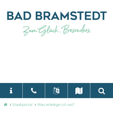
Stadtverwaltung
Stadtportal
Was erledige ich wo?
language
Select Language
▼
Bad