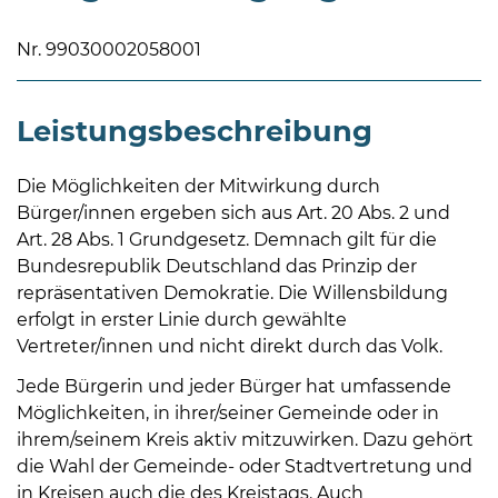
Nr. 99030002058001
Leistungsbeschreibung
08
Die Möglichkeiten der Mitwirkung durch
-
Bürger/innen ergeben sich aus Art. 20 Abs. 2 und
12
Art. 28 Abs. 1 Grundgesetz. Demnach gilt für die
Uhr
Bundesrepublik Deutschland das Prinzip der
und
repräsentativen Demokratie. Die Willensbildung
14
erfolgt in erster Linie durch gewählte
-
Vertreter/innen und nicht direkt durch das Volk.
18
Jede Bürgerin und jeder Bürger hat umfassende
Uhr
Möglichkeiten, in ihrer/seiner Gemeinde oder in
sowie
ihrem/seinem Kreis aktiv mitzuwirken. Dazu gehört
außerhalb
die Wahl der Gemeinde- oder Stadtvertretung und
der
in Kreisen auch die des Kreistags. Auch