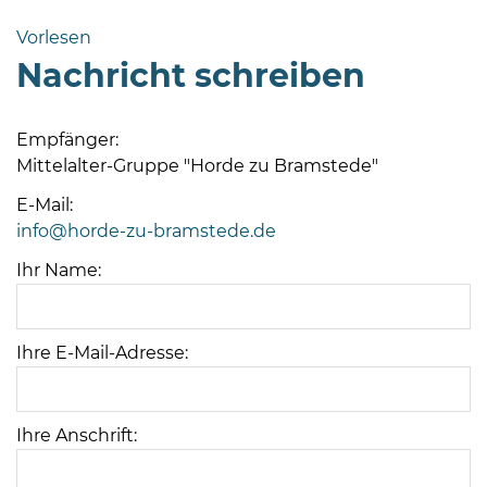
Bramstedt
Vorlesen
Bleeck 15-
Nachricht schreiben
19
24576 Bad
Bramstedt
Empfänger:
Mittelalter-Gruppe "Horde zu Bramstede"
04192-
506-
E-Mail:
0
info@horde-zu-bramstede.de
zentrale@badbramstedt.de
Ihr Name:
Mo,
Di,
Fr
Ihre E-Mail-Adresse:
08
-
12
Uhr
Ihre Anschrift:
Do