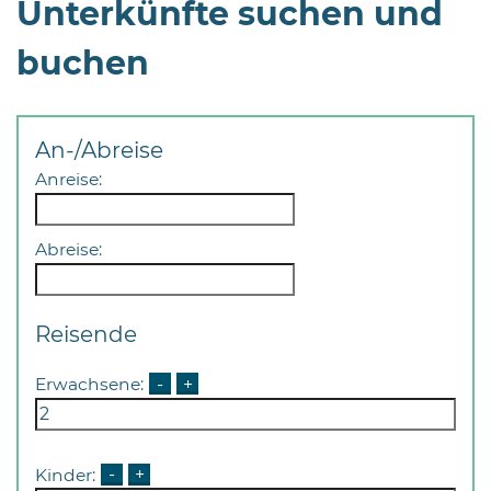
Unterkünfte suchen und
Öffnungszeiten
nach
buchen
Vereinbarung.
An-/Abreise
Anreise:
Abreise:
Reisende
Erwachsene:
-
+
Kinder:
-
+