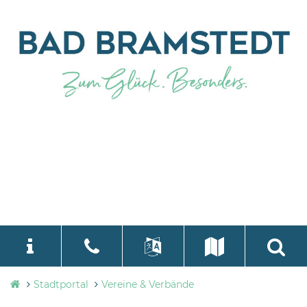
Stadtverwaltung
Stadtportal
Vereine & Verbände
language
Select Language
▼
Bad