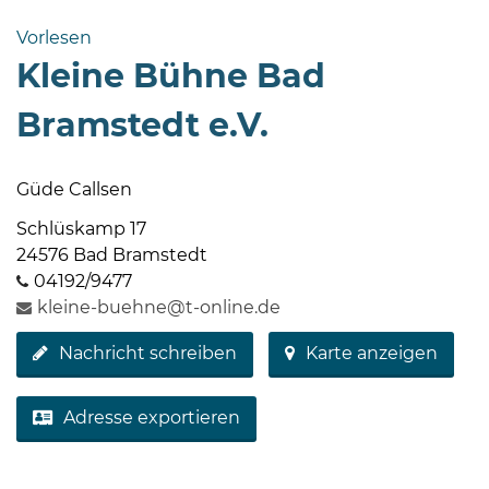
Bramstedt
Vorlesen
Bleeck 15-
Kleine Bühne Bad
19
24576 Bad
Bramstedt e.V.
Bramstedt
04192-
Güde Callsen
506-
0
Schlüskamp 17
zentrale@badbramstedt.de
24576 Bad Bramstedt
Mo,
04192/9477
Di,
kleine-buehne@t-online.de
Fr
Nachricht schreiben
Karte anzeigen
08
-
12
Adresse exportieren
Uhr
Do