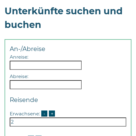
Unterkünfte suchen und
buchen
08
An-/Abreise
-
Anreise:
12
Uhr
Abreise:
und
14
-
18
Reisende
Uhr
Erwachsene:
-
+
sowie
außerhalb
der