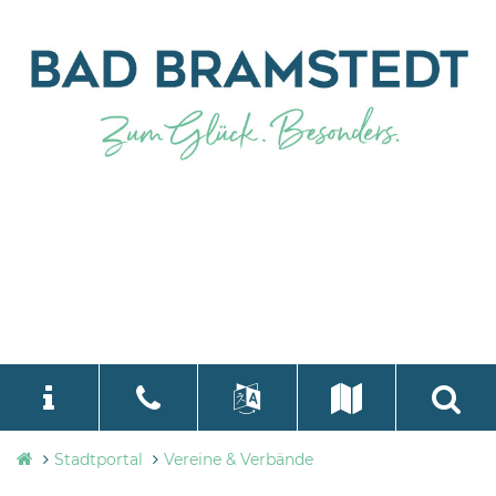
Stadtverwaltung
Stadtportal
Vereine & Verbände
language
Select Language
▼
Bad