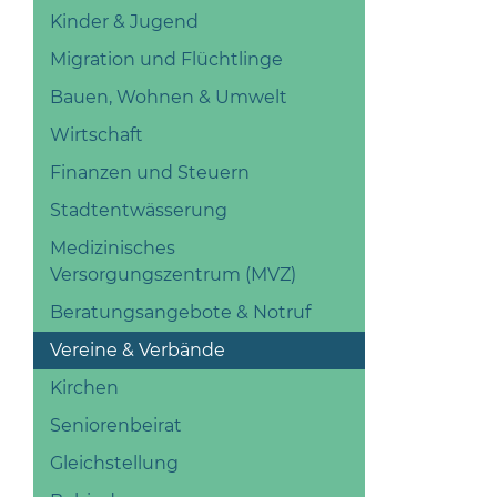
Kinder & Jugend
Migration und Flüchtlinge
Bauen, Wohnen & Umwelt
Wirtschaft
Finanzen und Steuern
Stadtentwässerung
Medizinisches
Versorgungszentrum (MVZ)
Beratungsangebote & Notruf
Vereine & Verbände
Kirchen
Seniorenbeirat
Gleichstellung