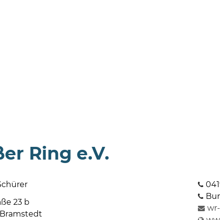
er Ring e.V.
Schürer
041
Bun
aße 23 b
wr
 Bramstedt
www