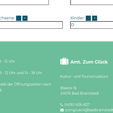
chsene:
-
+
Kinder:
-
+
 - 12 Uhr
Amt. Zum Glück
 Uhr und 14 - 18 Uhr
Kultur- und Tourismusbüro
halb der Öffnungszeiten nach
Bleeck 16
g.
24576 Bad Bramstedt
04192-506-827
zumglueck@badbramstedt