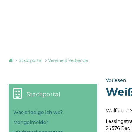
Stadtportal
Vereine & Verbände
Vorlesen
Weiß
Stadtportal
Wolfgang 
Was erledige ich wo?
Lessingstr
Mängelmelder
24576 Bad