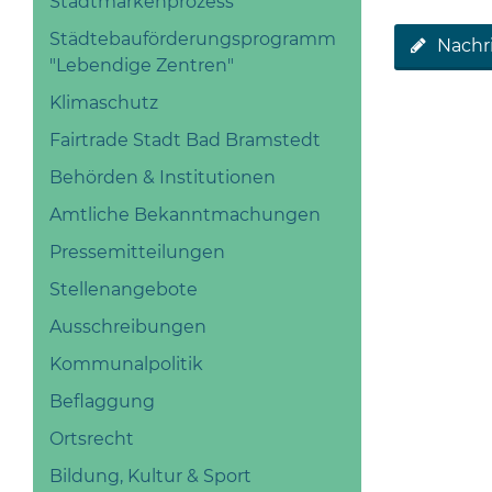
Stadtmarkenprozess
Städtebauförderungsprogramm
Nachr
"Lebendige Zentren"
Klimaschutz
Fairtrade Stadt Bad Bramstedt
Behörden & Institutionen
Amtliche Bekanntmachungen
Pressemitteilungen
Stellenangebote
Ausschreibungen
Kommunalpolitik
Beflaggung
Ortsrecht
Bildung, Kultur & Sport