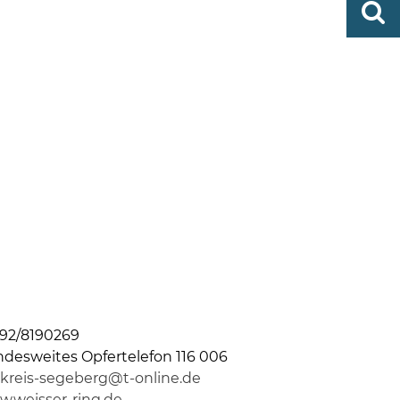
0419
finden
506-
0
zent
Mo,
Di,
Fr
08
-
12
Uhr
Do
92/8190269
desweites Opfertelefon 116 006
-kreis-segeberg@t-online.de
.weisser-ring.de