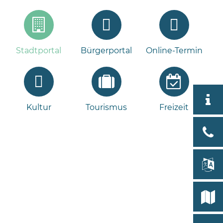
Stadtportal
Bürgerportal
Online-Termin
Aktuell
Kultur
Tourismus
Freizeit
Stad
Bad
Bram
lan
Select
Bleeck 
19
Stadtp
24576 
Bramst